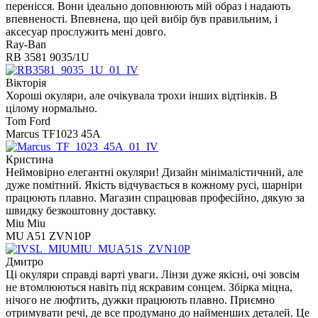
перенісся. Вони ідеально доповнюють мій образ і надають
впевненості. Впевнена, що цей вибір був правильним, і
аксесуар прослужить мені довго.
Ray-Ban
RB 3581 9035/1U
Вікторія
Хороші окуляри, але очікувала трохи інших відтінків. В
цілому нормально.
Tom Ford
Marcus TF1023 45A
Кристина
Неймовірно елегантні окуляри! Дизайн мінімалістичний, але
дуже помітний. Якість відчувається в кожному русі, шарніри
працюють плавно. Магазин спрацював професійно, дякую за
швидку безкоштовну доставку.
Miu Miu
MU A51 ZVN10P
Дмитро
Ці окуляри справді варті уваги. Лінзи дуже якісні, очі зовсім
не втомлюються навіть під яскравим сонцем. Збірка міцна,
нічого не люфтить, дужки працюють плавно. Приємно
отримувати речі, де все продумано до найменших деталей. Це