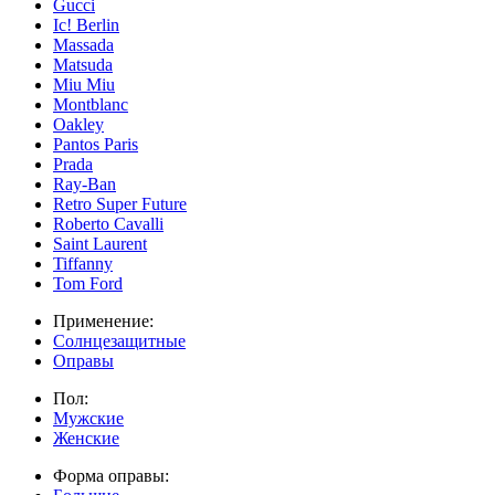
Gucci
Ic! Berlin
Massada
Matsuda
Miu Miu
Montblanc
Oakley
Pantos Paris
Prada
Ray-Ban
Retro Super Future
Roberto Cavalli
Saint Laurent
Tiffanny
Tom Ford
Применение:
Солнцезащитные
Оправы
Пол:
Мужские
Женские
Форма оправы: