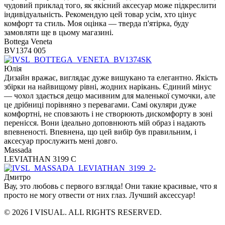
чудовий приклад того, як якісний аксесуар може підкреслити
індивідуальність. Рекомендую цей товар усім, хто цінує
комфорт та стиль. Моя оцінка — тверда п'ятірка, буду
замовляти ще в цьому магазині.
Bottega Veneta
BV1374 005
Юлія
Дизайн вражає, виглядає дуже вишукано та елегантно. Якість
збірки на найвищому рівні, жодних нарікань. Єдиний мінус
— чохол здається дещо масивним для маленької сумочки, але
це дрібниці порівняно з перевагами. Самі окуляри дуже
комфортні, не сповзають і не створюють дискомфорту в зоні
перенісся. Вони ідеально доповнюють мій образ і надають
впевненості. Впевнена, що цей вибір був правильним, і
аксесуар прослужить мені довго.
Massada
LEVIATHAN 3199 C
Дмитро
Вау, это любовь с первого взгляда! Они такие красивые, что я
просто не могу отвести от них глаз. Лучший аксессуар!
© 2026 I VISUAL. ALL RIGHTS RESERVED.