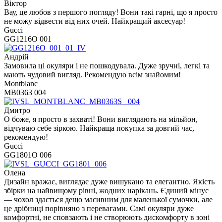
Віктор
Вау, це любов з першого погляду! Вони такі гарні, що я просто
не можу відвести від них очей. Найкращий аксесуар!
Gucci
GG1216O 001
Андрій
Замовила ці окуляри і не пошкодувала. Дуже зручні, легкі та
мають чудовий вигляд. Рекомендую всім знайомим!
Montblanc
MB0363 004
Дмитро
О боже, я просто в захваті! Вони виглядають на мільйон,
відчуваю себе зіркою. Найкраща покупка за довгий час,
рекомендую!
Gucci
GG1801O 006
Олена
Дизайн вражає, виглядає дуже вишукано та елегантно. Якість
збірки на найвищому рівні, жодних нарікань. Єдиний мінус
— чохол здається дещо масивним для маленької сумочки, але
це дрібниці порівняно з перевагами. Самі окуляри дуже
комфортні, не сповзають і не створюють дискомфорту в зоні