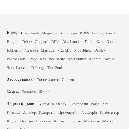
Бренди:
Alexander Mcqueen
Balenciaga
BOSS
Bottega Veneta
Bulgari
Celine
Chopard
DITA
Dita Lancier
Fendi
Gast
Gucci
Ic! Berlin
Massada
Matsuda
Miu Miu
Montblanc
Oakley
Pantos Paris
Prada
Ray-Ban
Retro Super Future
Roberto Cavalli
Saint Laurent
Tiffanny
Tom Ford
Застосування:
Сонцезахисні
Оправи
Стать:
Чоловічі
Жіночі
Форма оправи:
Великі
Маленькі
Безоправні
Ромб
Хіт
Класика
Авіатор
Квадратні
Прямокутні
Геометрія
Клабмастер
Круглі
Овальні
Вінтажні
Кішки
Лисички
Метелики
Маска