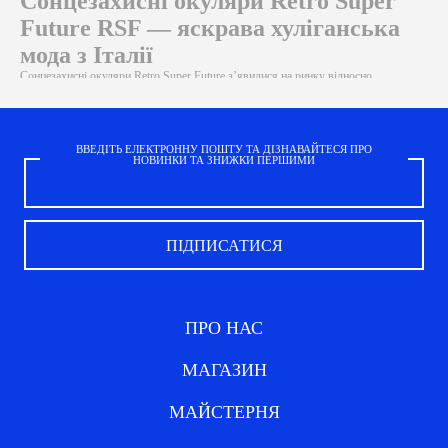
Сонцезахисні окуляри Retro Super
Future RSF — яскрава хуліганська
мода з Італії
Сонцезахисні окуляри Retro Super Future з’явилися на ринку відносно
нещодавно, але вже встигли здобути популярність як у рідній Італії, так і по
всьому світу. Молодий і сміливий бренд приваблює шанувальників завдяки: •
Футуристичному дизайну та поєднанню різних стилів; • Високій якості
матеріалів; • Тонкій ручній роботі. Наш інтернет-магазин пропонує одні з
ВВЕДІТЬ ЕЛЕКТРОННУ ПОШТУ ТА ДІЗНАВАЙТЕСЯ ПРО
найцікавіших моделей окулярів RSF Retrosuperfuture. Для асортименту I
НОВИНКИ ТА ЗНИЖКИ ПЕРШИМИ
VISUAL ми відбираємо як моделі, що вже стали справжніми хітами, так і
перспективні новинки бренду. Незвичайні форми оправ, екстраординарні
кольори та принти на дужках, лаконічні або масивні моделі — усе це ви знайдете
у нашому каталозі. Детальний опис кожного аксесуара доповнюється фото з
різних ракурсів.
ПРО НАС
МАГАЗИН
МАЙСТЕРНЯ