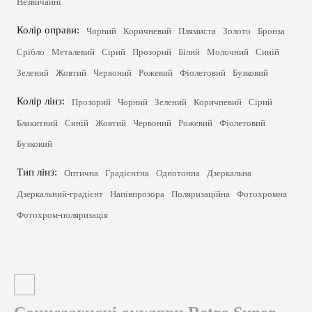
Незвичайні
Колір оправи:
Чорний
Коричневий
Плямиста
Золото
Бронза
Срібло
Металевий
Сірий
Прозорий
Білий
Молочний
Синій
Зелений
Жовтий
Червоний
Рожевий
Фіолетовий
Бузковий
Колір лінз:
Прозорий
Чорний
Зелений
Коричневий
Сірий
Блакитний
Синій
Жовтий
Червоний
Рожевий
Фіолетовий
Бузковий
Тип лінз:
Оптична
Градієнтна
Однотонна
Дзеркальна
Дзеркальний-градієнт
Напівпрозора
Поляризаційна
Фотохромна
Фотохром-поляризація