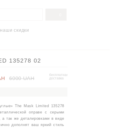
0
наши скидки
ED 135278 02
бесплатная
AH
6000 UAH
доставка
углые» The Mask Limited 135278
еталлической оправе с серыми
, а так же деталировками в виде
лично дополнят ваш яркий стиль