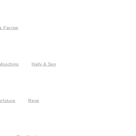
a Farrow
Moschino
Hally & Son
rfuture
Reve