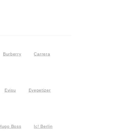
Burberry
Carrera
Evisu
Eyepetizer
Hugo Boss
Ic! Berlin