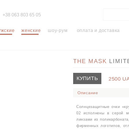
+38 063 803 65 05
ужские
женские
шоу-рум
оплата и доставка
THE MASK
LIMIT
КУПИТЬ
2500
U
Описание
Солнцезащитные очки «кр
02 исполнены в серой м
линзами из поликарбоната
фирменных логотипов, от