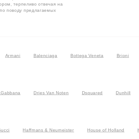
бором, терпеливо отвечая на
 по поводу предлагаемых
Armani
Balenciaga
Bottega Veneta
Brioni
&Gabbana
Dries Van Noten
Dsquared
Dunhill
ucci
Haffmans & Neumeister
House of Holland