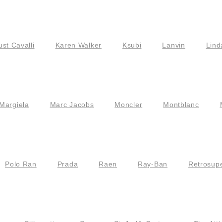
ust Cavalli
Karen Walker
Ksubi
Lanvin
Lind
Margiela
Marc Jacobs
Moncler
Montblanc
Polo Ran
Prada
Raen
Ray-Ban
Retrosupe