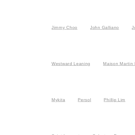
Jimmy Choo
John Galliano
J
Westward Leaning
Maison Martin 
Mykita
Persol
Phillip Lim