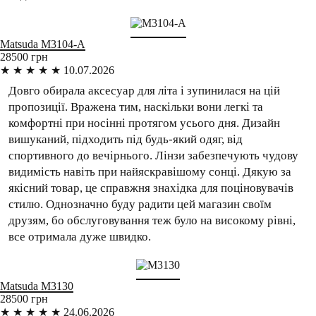
Matsuda
M3104-A
28500 грн
★
★
★
★
★
10.07.2026
Довго обирала аксесуар для літа і зупинилася на цій
пропозиції. Вражена тим, наскільки вони легкі та
комфортні при носінні протягом усього дня. Дизайн
вишуканий, підходить під будь-який одяг, від
спортивного до вечірнього. Лінзи забезпечують чудову
видимість навіть при найяскравішому сонці. Дякую за
якісний товар, це справжня знахідка для поціновувачів
стилю. Однозначно буду радити цей магазин своїм
друзям, бо обслуговування теж було на високому рівні,
все отримала дуже швидко.
Matsuda
M3130
28500 грн
★
★
★
★
★
24.06.2026