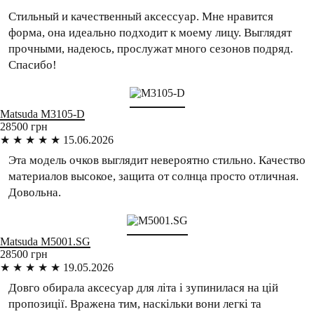
Стильный и качественный аксессуар. Мне нравится
форма, она идеально подходит к моему лицу. Выглядят
прочными, надеюсь, прослужат много сезонов подряд.
Спасибо!
Matsuda
M3105-D
28500 грн
★
★
★
★
★
15.06.2026
Эта модель очков выглядит невероятно стильно. Качество
материалов высокое, защита от солнца просто отличная.
Довольна.
Matsuda
M5001.SG
28500 грн
★
★
★
★
★
19.05.2026
Довго обирала аксесуар для літа і зупинилася на цій
пропозиції. Вражена тим, наскільки вони легкі та