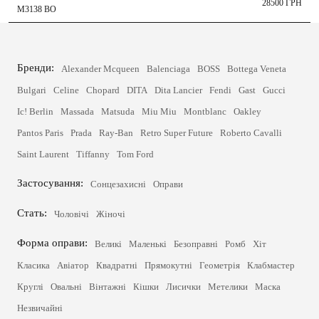
28500 ГРН
M3138 BO
Бренди:
Alexander Mcqueen
Balenciaga
BOSS
Bottega Veneta
Bulgari
Celine
Chopard
DITA
Dita Lancier
Fendi
Gast
Gucci
Ic! Berlin
Massada
Matsuda
Miu Miu
Montblanc
Oakley
Pantos Paris
Prada
Ray-Ban
Retro Super Future
Roberto Cavalli
Saint Laurent
Tiffanny
Tom Ford
Застосування:
Сонцезахисні
Оправи
Стать:
Чоловічі
Жіночі
Форма оправи:
Великі
Маленькі
Безоправні
Ромб
Хіт
Класика
Авіатор
Квадратні
Прямокутні
Геометрія
Клабмастер
Круглі
Овальні
Вінтажні
Кішки
Лисички
Метелики
Маска
Незвичайні