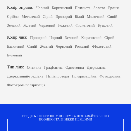
Колір оправи:
Чорний
Коричневий
Плямиста
Золото
Бронза
Срібло
Металевий
Сірий
Прозорий
Білий
Молочний
Синій
Зелений
Жовтий
Червоний
Рожевий
Фіолетовий
Бузковий
Колір лінз:
Прозорий
Чорний
Зелений
Коричневий
Сірий
Блакитний
Синій
Жовтий
Червоний
Рожевий
Фіолетовий
Бузковий
Тип лінз:
Оптична
Градієнтна
Однотонна
Дзеркальна
Дзеркальний-градієнт
Напівпрозора
Поляризаційна
Фотохромна
Фотохром-поляризація
ВВЕДІТЬ ЕЛЕКТРОННУ ПОШТУ ТА ДІЗНАВАЙТЕСЯ ПРО
НОВИНКИ ТА ЗНИЖКИ ПЕРШИМИ