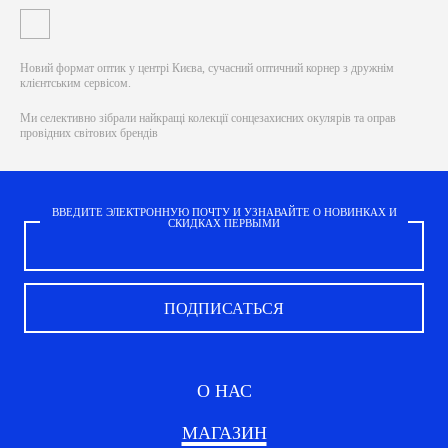
Новий формат оптик у центрі Києва, сучасний оптичний корнер з дружнім
клієнтським сервісом.
Ми селективно зібрали найкращі колекції сонцезахисних окулярів та оправ
провідних світових брендів
а також незалежних компаній оптики.
Робимо індивідуальне налаштування окулярів, здійснюємо ремонт, міняємо та
встановлюємо лінзи будь-якої складності.
ВВЕДИТЕ ЭЛЕКТРОННУЮ ПОЧТУ И УЗНАВАЙТЕ О НОВИНКАХ И
СКИДКАХ ПЕРВЫМИ
Якщо ви бажаєте стати частиною нашої команди або запропонувати співпрацю,
пишіть нам на ivisual.optic@gmail.com.
Ідея і основа, це розвиток культури споживання окулярів. Наша головна місія
надихати людей: відрізнятись, мислити не стандартно, створювати свій власний
унікальний стиль.
Ми закликаємо: відрізнятись, мислити не стандартно і створювати свій власний
унікальний стиль. #Оптичнаселекція.
О НАС
МАГАЗИН