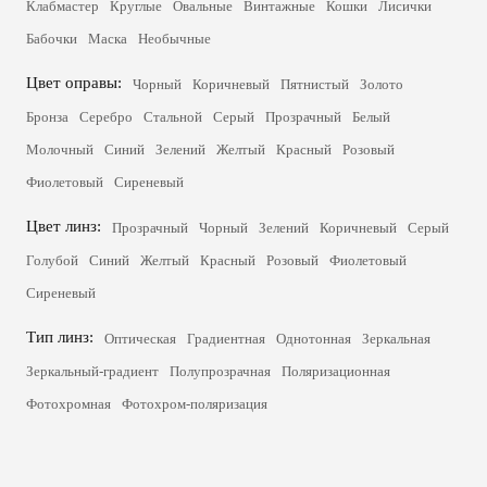
Клабмастер
Круглые
Овальные
Винтажные
Кошки
Лисички
Бабочки
Маска
Необычные
Цвет оправы:
Чорный
Коричневый
Пятнистый
Золото
Бронза
Серебро
Стальной
Серый
Прозрачный
Белый
Молочный
Синий
Зелений
Желтый
Красный
Розовый
Фиолетовый
Сиреневый
Цвет линз:
Прозрачный
Чорный
Зелений
Коричневый
Серый
Голубой
Синий
Желтый
Красный
Розовый
Фиолетовый
Сиреневый
Тип линз:
Оптическая
Градиентная
Однотонная
Зеркальная
Зеркальный-градиент
Полупрозрачная
Поляризационная
Фотохромная
Фотохром-поляризация