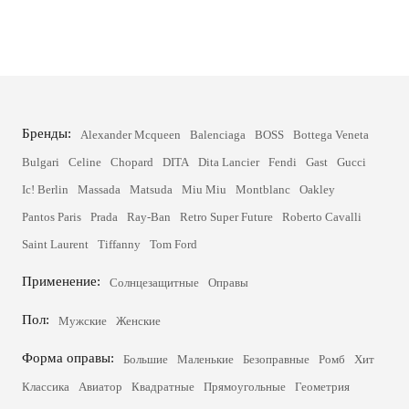
Бренды:
Alexander Mcqueen
Balenciaga
BOSS
Bottega Veneta
Bulgari
Celine
Chopard
DITA
Dita Lancier
Fendi
Gast
Gucci
Ic! Berlin
Massada
Matsuda
Miu Miu
Montblanc
Oakley
Pantos Paris
Prada
Ray-Ban
Retro Super Future
Roberto Cavalli
Saint Laurent
Tiffanny
Tom Ford
Применение:
Солнцезащитные
Оправы
Пол:
Мужские
Женские
Форма оправы:
Большие
Маленькие
Безоправные
Ромб
Хит
Классика
Авиатор
Квадратные
Прямоугольные
Геометрия