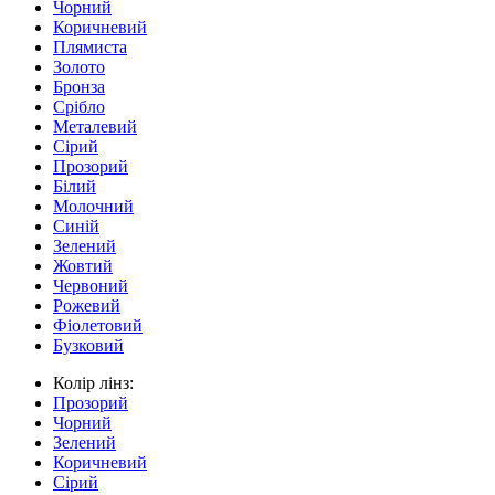
Чорний
Коричневий
Плямиста
Золото
Бронза
Срібло
Металевий
Сірий
Прозорий
Білий
Молочний
Синій
Зелений
Жовтий
Червоний
Рожевий
Фіолетовий
Бузковий
Колір лінз:
Прозорий
Чорний
Зелений
Коричневий
Сірий