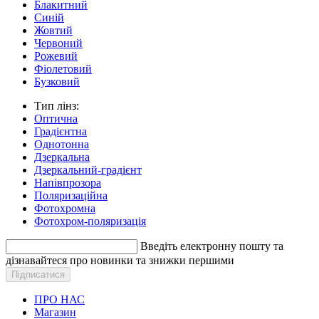
Блакитний
Синій
Жовтий
Червоний
Рожевий
Фіолетовий
Бузковий
Тип лінз:
Оптична
Градієнтна
Однотонна
Дзеркальна
Дзеркальний-градієнт
Напівпрозора
Поляризаційна
Фотохромна
Фотохром-поляризація
Введіть електронну пошту та
дізнавайтеся про новинки та знижки першими
ПРО НАС
Магазин