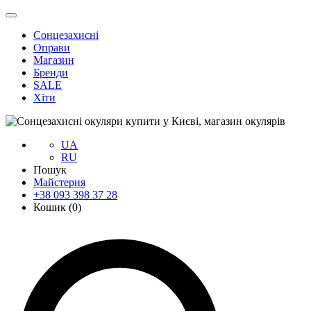
Сонцезахисні
Оправи
Магазин
Бренди
SALE
Хіти
UA
RU
Пошук
Майстерня
+38 093 398 37 28
Кошик (
0
)