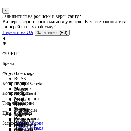
×
Залишитися на російській версії сайту?
Ви переглядаєте російськомовну версію. Бажаєте залишитися
чи перейти на українську?
Перейти на UA
Залишитися (RU)
Ч
Ж
ФІЛЬТР
Бренд
Форма
Balenciaga
BOSS
Колір оправи
Великі
Bottega Veneta
Маленькі
Bulgari
Колір лінз
Чорний
Безоправні
Celine
Коричневий
Ромб
Chopard
Тип лінз
Прозорий
Плямиста
Хіт
DITA
Чорний
Золото
Класика
Dita Lancier
Ціна
Оптична
Зелений
Бронза
Авіатор
Fendi
Градієнтна
Коричневий
Срібло
Квадратні
Gast
Застосування
Низька
висока
Однотонна
Сірий
Металевий
Прямокутні
Gucci
Висока
низька
Дзеркальна
Блакитний
Сірий
Геометрія