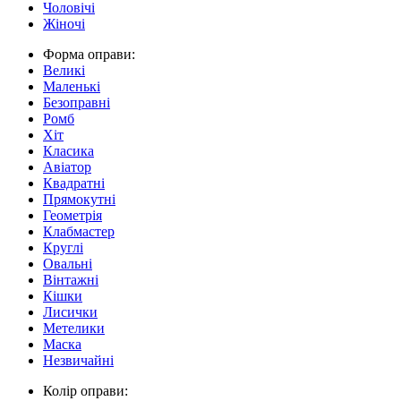
Чоловічі
Жіночі
Форма оправи:
Великі
Маленькі
Безоправні
Ромб
Хіт
Класика
Авіатор
Квадратні
Прямокутні
Геометрія
Клабмастер
Круглі
Овальні
Вінтажні
Кішки
Лисички
Метелики
Маска
Незвичайні
Колір оправи: