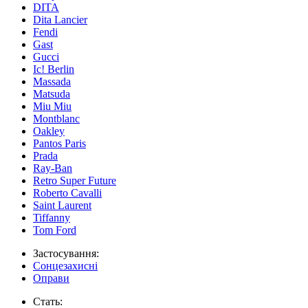
DITA
Dita Lancier
Fendi
Gast
Gucci
Ic! Berlin
Massada
Matsuda
Miu Miu
Montblanc
Oakley
Pantos Paris
Prada
Ray-Ban
Retro Super Future
Roberto Cavalli
Saint Laurent
Tiffanny
Tom Ford
Застосування:
Сонцезахисні
Оправи
Стать: