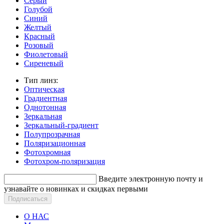
Серый
Голубой
Синий
Желтый
Красный
Розовый
Фиолетовый
Сиреневый
Тип линз:
Оптическая
Градиентная
Однотонная
Зеркальная
Зеркальный-градиент
Полупрозрачная
Поляризационная
Фотохромная
Фотохром-поляризация
Введите электронную почту и
узнавайте о новинках и скидках первыми
О НАС