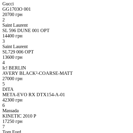
Gucci
GG1703O 001
20700 грн
2
Saint Laurent
SL 596 DUNE 001 OPT
14400 грн
3
Saint Laurent
SL729 006 OPT
13600 грн
4
Ic! BERLIN
AVERY BLACK²-COARSE-MATT
27000 грн
5
DITA
META-EVO RX DTX154-A-01
42300 грн
6
Massada
KINETIC 2010 P
17250 грн
7
Tom Ford