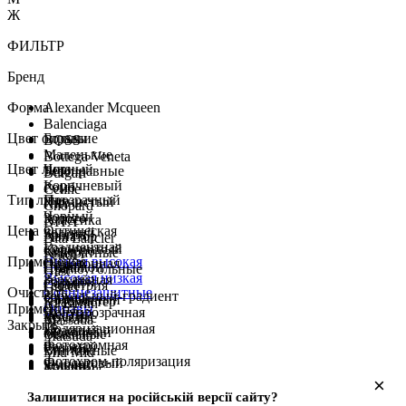
Ж
ФИЛЬТР
Бренд
Форма
Alexander Mcqueen
Balenciaga
Цвет оправы
Большие
BOSS
Маленькие
Bottega Veneta
Цвет линз
Чорный
Безоправные
Bulgari
Коричневый
Ромб
Celine
Тип линз
Прозрачный
Пятнистый
Хит
Chopard
Чорный
Золото
Классика
DITA
Цена
Оптическая
Зелений
Бронза
Авиатор
Dita Lancier
Градиентная
Коричневый
Серебро
Квадратные
Fendi
Применение
Низкая
высокая
Однотонная
Серый
Стальной
Прямоугольные
Gast
Высокая
низкая
Зеркальная
Голубой
Серый
Геометрия
Gucci
Очистить
Солнцезащитные
Зеркальный-градиент
Синий
Прозрачный
Клабмастер
Ic! Berlin
Применить
Оправы
Полупрозрачная
Желтый
Белый
Круглые
Massada
Закрыть
Поляризационная
Красный
Молочный
Овальные
Matsuda
Фотохромная
Розовый
Синий
Винтажные
Miu Miu
Фотохром-поляризация
Фиолетовый
Зелений
Кошки
Montblanc
Сиреневый
Желтый
×
Лисички
Oakley
Красный
Залишитися на російській версії сайту?
Бабочки
Pantos Paris