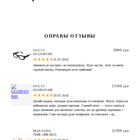
ОПРАВЫ ОТЗЫВЫ
8000 грн
GUCCI
GG1216O 001
★
★
★
★
★
31.07.2026
Замовила ці окуляри і не пошкодувала. Дуже зручні, легкі та мають
чудовий вигляд. Рекомендую всім знайомим!
13500 грн
GUCCI
GG1801O 006
★
★
★
★
★
29.07.2026
Дизайн вражає, виглядає дуже вишукано та елегантно. Якість збірки на
найвищому рівні, жодних нарікань. Єдиний мінус — чохол здається
дещо масивним для маленької сумочки, але це дрібниці порівняно з
перевагами. Самі окуляри дуже комфортні, не сповзають і не
створюють дискомфорту в зоні перенісся. Вони ідеально доповнюють
мій образ і надають впевненості. Впевнена, що цей вибір був
правильним, і аксесуар прослужить мені довго.
22500 грн
MASSADA
TIME 1898 BGG