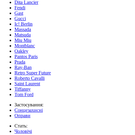
Dita Lancier
Fendi
Gast
Gucci
Ic! Berlin
Massada
Matsuda
Miu Miu
Montblanc
Oakley
Pantos Paris
Prada
Ray-Ban
Retro Super Future
Roberto Cavalli
Saint Laurent
Tiffanny
Tom Ford
Застосування:
Сонцезахисні
Оправи
Стать:
Чоловічі