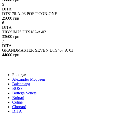
5
DITA
DTS178-A-03 POETICON-ONE
25600 грн
6
DITA
TRYSIM75 DTS182-A-02
33600 грн
7
DITA
GRANDMASTER-SEVEN DTS407-A-03
44000 грн
Бренди:
Alexander Mcqueen
Balenciaga
BOSS
Bottega Veneta
Bulgari
Celine
Chopard
DITA