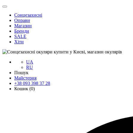
Сонцезахисні
Оправи
Магазин
Бренди
SALE
Хіти
UA
RU
Пошук
Майстерня
+38 093 398 37 28
Кошик (
0
)