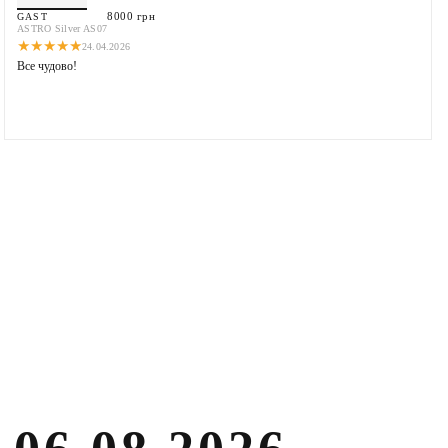
8000 грн
GAST
ASTRO Silver AS07
★
★
★
★
★
24.04.2026
Все чудово!