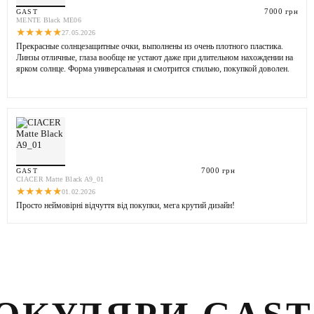
7000 грн
GAST
MENTE Black ME06
★
★
★
★
★
27.05.2026
Прекрасные солнцезащитные очки, выполнены из очень плотного пластика.
Линзы отличные, глаза вообще не устают даже при длительном нахождении на
ярком солнце. Форма универсальная и смотрится стильно, покупкой доволен.
7000 грн
GAST
CIACER Matte Black A9_01
★
★
★
★
★
01.02.2026
Просто неймовірні відчуття від покупки, мега крутий дизайн!