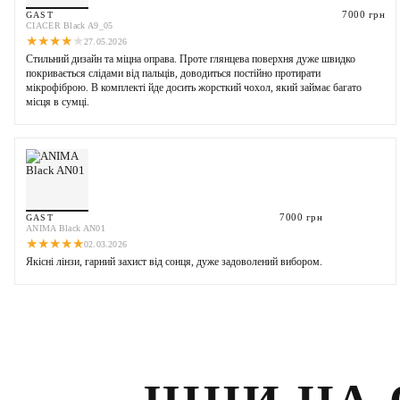
7000 грн
GAST
CIACER Black A9_05
★
★
★
★
★
27.05.2026
Стильний дизайн та міцна оправа. Проте глянцева поверхня дуже швидко
покривається слідами від пальців, доводиться постійно протирати
мікрофіброю. В комплекті йде досить жорсткий чохол, який займає багато
місця в сумці.
7000 грн
GAST
ANIMA Black AN01
★
★
★
★
★
02.03.2026
Якісні лінзи, гарний захист від сонця, дуже задоволений вибором.