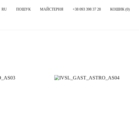
RU
ПОШУК
МАЙСТЕРНЯ
+38 093 398 37 28
КОШИК (
0
)