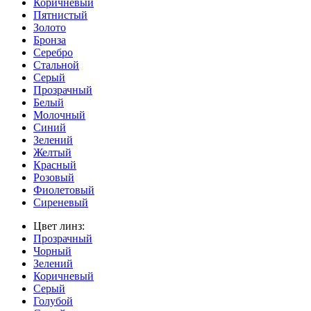
Коричневый
Пятнистый
Золото
Бронза
Серебро
Стальной
Серый
Прозрачный
Белый
Молочный
Синий
Зелений
Желтый
Красный
Розовый
Фиолетовый
Сиреневый
Цвет линз:
Прозрачный
Чорный
Зелений
Коричневый
Серый
Голубой