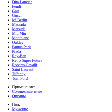
Dita Lancier
Fendi
Gast
Gucci
Ic! Berlin
Massada
Matsuda
Miu Miu
Montblanc
Oakley
Pantos Paris
Prada
Ray-Ban
Retro Super Future
Roberto Cavalli
Saint Laurent
Tiffanny
Tom Ford
Применение:
Солнцезащитные
Оправы
Пол:
Мужские