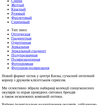
Синий
Желтый
Красный
Розовый
Фиолетовый
Сиреневый
Тип линз:
Оптическая
Градиентная
Однотонная
Зеркальная
Зеркальный-градиент
Полупрозрачная
Поляризационная
Фотохромная
Фотохром-поляризация
Новий формат оптик у центрі Києва, сучасний оптичний
корнер з дружнім клієнтським сервісом.
Ми селективно зібрали найкращі колекції сонцезахисних
окулярів та оправ провідних світових брендів
а також незалежних компаній оптики.
Робимо індивідуальне налаштування окулярів, здійснюємо