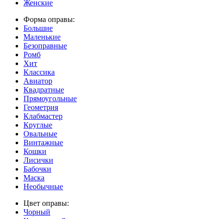
Женские
Форма оправы:
Большие
Маленькие
Безоправные
Ромб
Хит
Классика
Авиатор
Квадратные
Прямоугольные
Геометрия
Клабмастер
Круглые
Овальные
Винтажные
Кошки
Лисички
Бабочки
Маска
Необычные
Цвет оправы:
Чорный