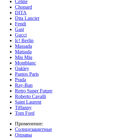
Celine
Chopard
DITA
Dita Lancier
Fendi
Gast
Gucci
Ic! Berlin
Massada
Matsuda
Miu Miu
Montblanc
Oakley
Pantos Paris
Prada
Ray-Ban
Retro Super Future
Roberto Cavalli
Saint Laurent
Tiffanny
Tom Ford
Применение:
Солнцезащитные
Оправы