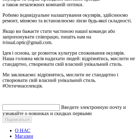
а також незалежних компаній оптики.
Робимо індивідуальне налаштування окулярів, здійснюємо
ремонт, міняємо та встановлюємо лінзи будь-якої складності.
Якщо ви бажаєте стати частиною нашої команди або
запропонувати співпрацю, пишіть нам на
ivisual.optic@gmail.com.
Ідея і основа, це розвиток культури споживання окулярів.
Наша головна місія надихати людей: відрізнятись, мислити не
стандартно, створювати свій власний унікальний стиль.
Ми закликаємо: відрізнятись, мислити не стандартно і
створювати свій власний унікальний стиль.
#Оптичнаселекція.
Введите электронную почту и
узнавайте о новинках и скидках первыми
О НАС
Магазин