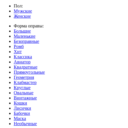
Пол:
Мужские
Женские
Форма оправы:
Большие
Маленькие
Безоправные
Ромб
Хит
Классика
Авиатор
Квадратные
Прямоугольные
Геометрия
Клабмастер
Круглые
Овальные
Винтажные
Кошки
Лисички
Бабочки
Маска
Необычные