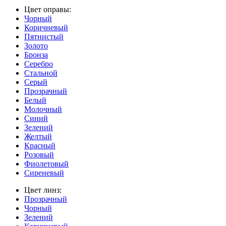
Цвет оправы:
Чорный
Коричневый
Пятнистый
Золото
Бронза
Серебро
Стальной
Серый
Прозрачный
Белый
Молочный
Синий
Зелений
Желтый
Красный
Розовый
Фиолетовый
Сиреневый
Цвет линз:
Прозрачный
Чорный
Зелений