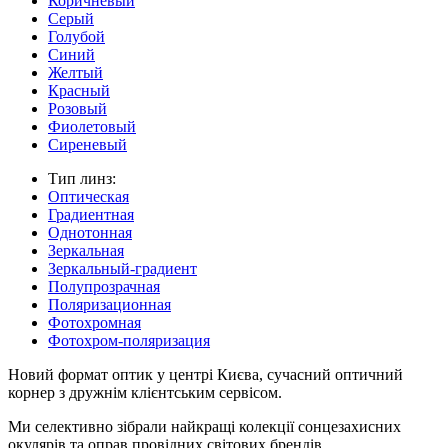
Коричневый
Серый
Голубой
Синий
Желтый
Красный
Розовый
Фиолетовый
Сиреневый
Тип линз:
Оптическая
Градиентная
Однотонная
Зеркальная
Зеркальный-градиент
Полупрозрачная
Поляризационная
Фотохромная
Фотохром-поляризация
Новий формат оптик у центрі Києва, сучасний оптичний
корнер з дружнім клієнтським сервісом.
Ми селективно зібрали найкращі колекції сонцезахисних
окулярів та оправ провідних світових брендів