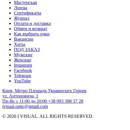
Мастерская
Линзы
Сертификаты
Журнал
Оплата и доставка
Обмен и возврат
Как выбрать очки
Вакансии
Хиты
ПОД ЗАКАЗ
Мужские
Женские
Instagram
Facebook
Telegram
YouTube
Киев, Метро Площадь Украинских Героев
ул. Антоновича, 1
Пн-Вс с 11:00 до 20:00
+38 093 398 37 28
ivisual.optic@gmail.com
© 2026 I VISUAL. ALL RIGHTS RESERVED.