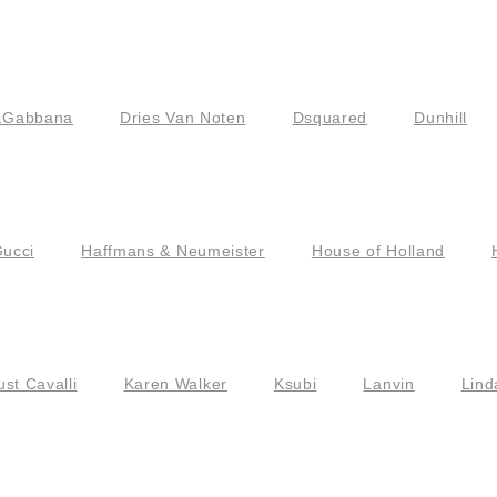
&Gabbana
Dries Van Noten
Dsquared
Dunhill
ucci
Haffmans & Neumeister
House of Holland
ust Cavalli
Karen Walker
Ksubi
Lanvin
Lind