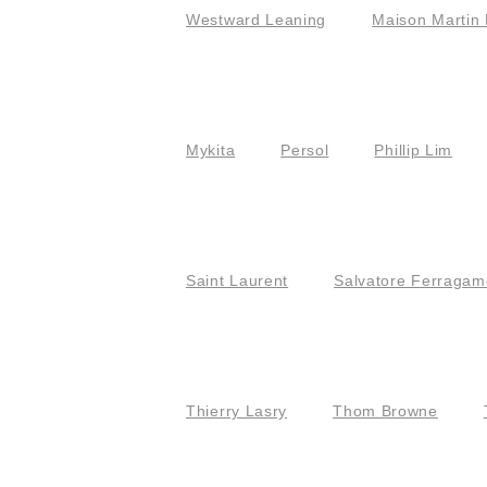
Westward Leaning
Maison Martin 
Mykita
Persol
Phillip Lim
Saint Laurent
Salvatore Ferragam
Thierry Lasry
Thom Browne