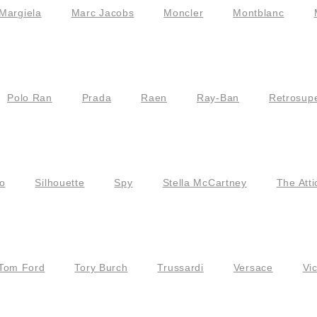
Margiela
Marc Jacobs
Moncler
Montblanc
Polo Ran
Prada
Raen
Ray-Ban
Retrosupe
o
Silhouette
Spy
Stella McCartney
The Atti
Tom Ford
Tory Burch
Trussardi
Versace
Vi