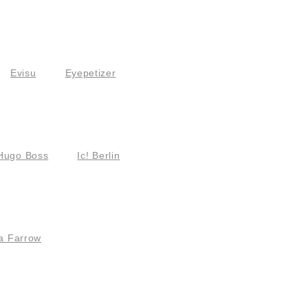
Evisu
Eyepetizer
Hugo Boss
Ic! Berlin
a Farrow