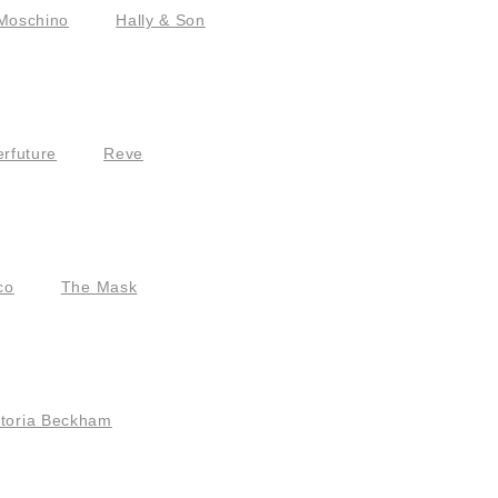
Moschino
Hally & Son
rfuture
Reve
co
The Mask
ctoria Beckham