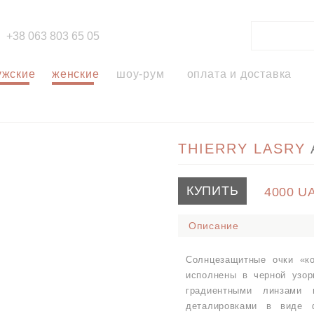
+38 063 803 65 05
ужские
женские
шоу-рум
оплата и доставка
THIERRY LASRY
КУПИТЬ
4000
U
Описание
Солнцезащитные очки «ко
исполнены в черной узор
градиентными линзами 
деталировками в виде 