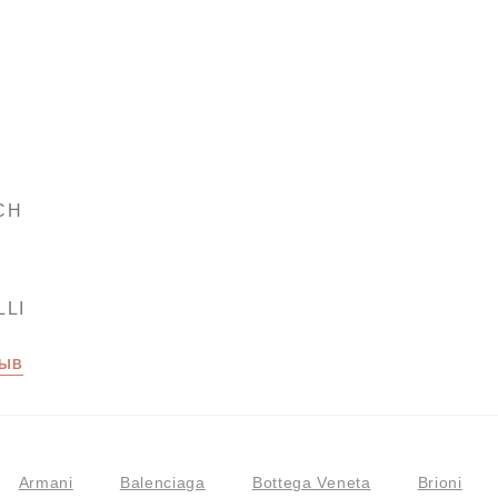
CH
LLI
ЗЫВ
Armani
Balenciaga
Bottega Veneta
Brioni