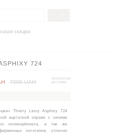
0
наши скидки
ASPHIXY 724
бесплатная
AH
7000 UAH
доставка
шки» Thierry Lasry Asphixy 724
ной ацетатной оправе с синими
из поликарбоната, а так же
фирменных логотипов, отлично