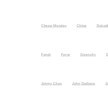
Cheap Monday
Chloe
Dolce
Fendi
Ferre
Givenchy
G
Jimmy Choo
John Galliano
J