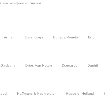
в них комфортно глазам.
Armani
Balenciaga
Bottega Veneta
Brioni
&Gabbana
Dries Van Noten
Dsquared
Dunhill
ucci
Haffmans & Neumeister
House of Holland