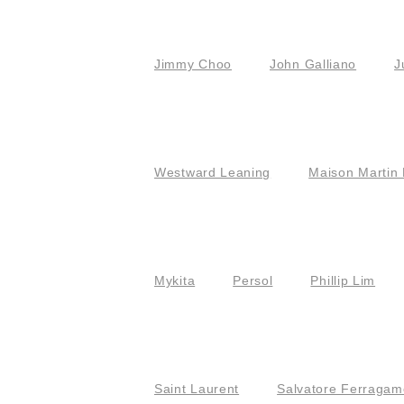
Jimmy Choo
John Galliano
J
Westward Leaning
Maison Martin 
Mykita
Persol
Phillip Lim
Saint Laurent
Salvatore Ferragam