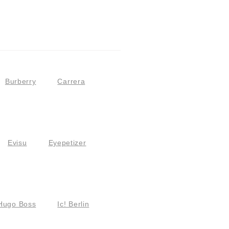
Burberry
Carrera
Evisu
Eyepetizer
Hugo Boss
Ic! Berlin