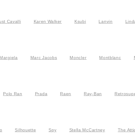
ust Cavalli
Karen Walker
Ksubi
Lanvin
Lind
Margiela
Marc Jacobs
Moncler
Montblanc
Polo Ran
Prada
Raen
Ray-Ban
Retrosupe
o
Silhouette
Spy
Stella McCartney
The Atti