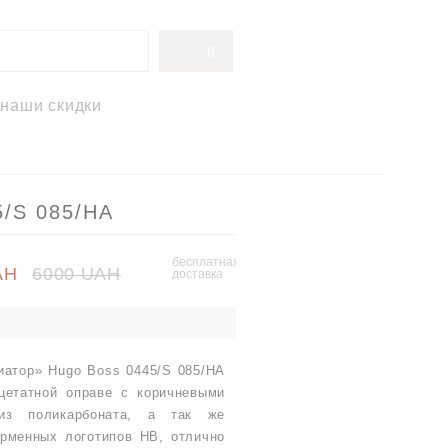
0
наши скидки
5/S 085/HA
бесплатная
AH
6000 UAH
доставка
иатор» Hugo Boss 0445/S 085/HA
цетатной оправе с коричневыми
из поликарбоната, а так же
рменных логотипов HB, отлично