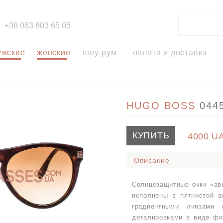
+38 063 803 65 05
ужские
женские
шоу-рум
оплата и доставка
HUGO BOSS
044
КУПИТЬ
4000
U
Описание
Солнцезащитные очки «ав
исполнены в пятнистой а
градиентными линзами 
деталировками в виде фи