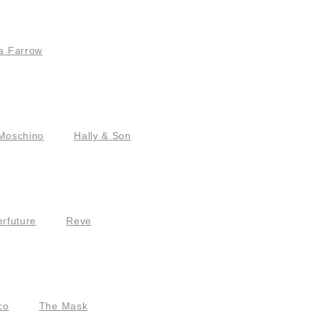
a Farrow
Moschino
Hally & Son
rfuture
Reve
co
The Mask