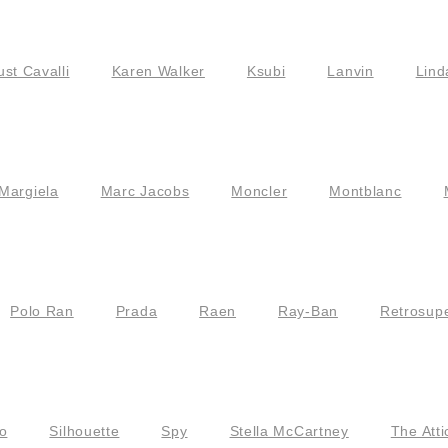
ust Cavalli
Karen Walker
Ksubi
Lanvin
Lind
Margiela
Marc Jacobs
Moncler
Montblanc
Polo Ran
Prada
Raen
Ray-Ban
Retrosupe
o
Silhouette
Spy
Stella McCartney
The Atti