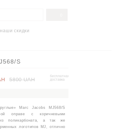
0
наши скидки
J568/S
бесплатная
AH
5800 UAH
доставка
круглые» Marc Jacobs MJ568/S
вой оправе с коричневыми
из поликарбоната, а так же
рменных логотипов MJ, отлично