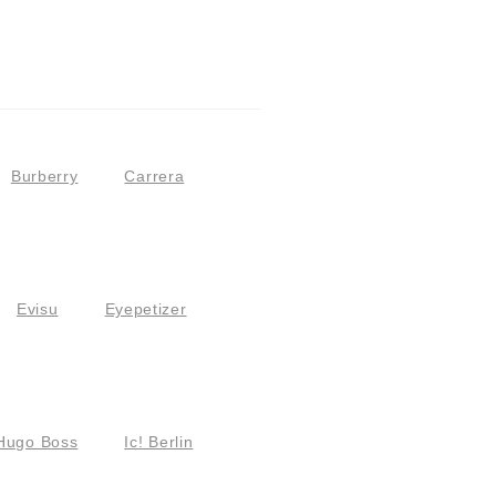
Burberry
Carrera
Evisu
Eyepetizer
Hugo Boss
Ic! Berlin