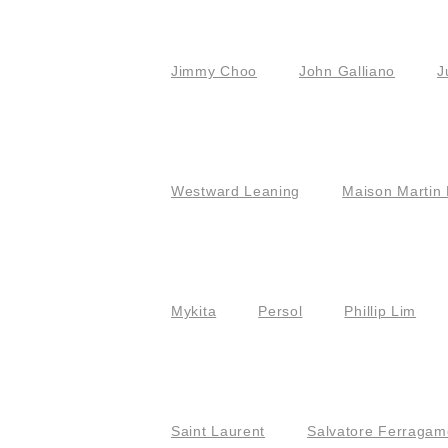
Jimmy Choo
John Galliano
J
Westward Leaning
Maison Martin 
Mykita
Persol
Phillip Lim
Saint Laurent
Salvatore Ferragam