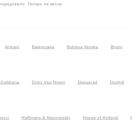
 порадовало. Теперь на весну
Armani
Balenciaga
Bottega Veneta
Brioni
&Gabbana
Dries Van Noten
Dsquared
Dunhill
ucci
Haffmans & Neumeister
House of Holland