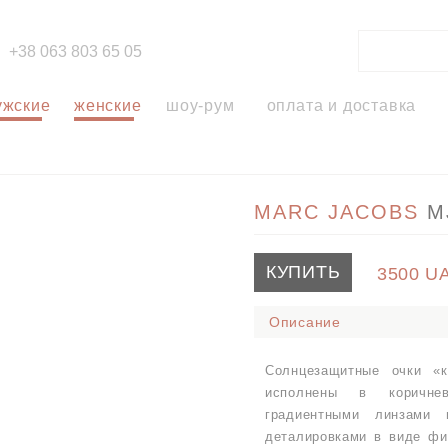
+38 063 803 65 05
ужские
женские
шоу-рум
оплата и доставка
MARC JACOBS
M
КУПИТЬ
3500
U
Описание
Солнцезащитные очки «
исполнены в коричне
градиентными линзами 
деталировками в виде фи