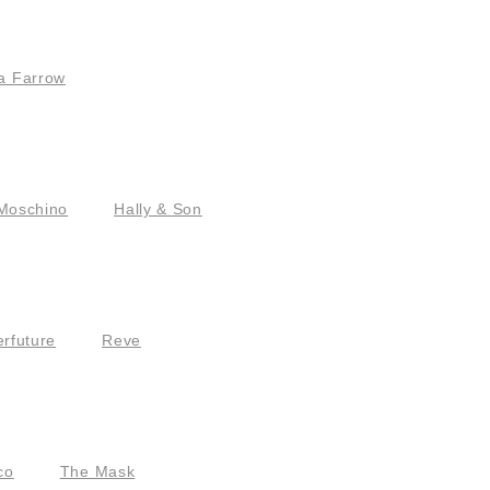
a Farrow
Moschino
Hally & Son
rfuture
Reve
co
The Mask