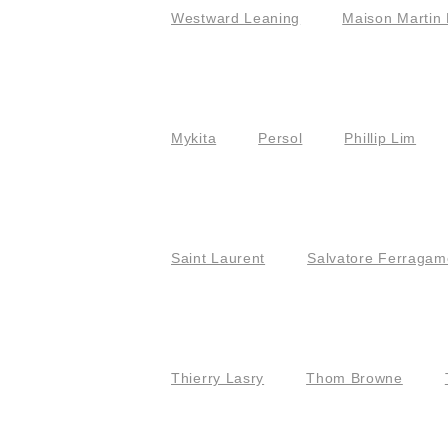
Westward Leaning
Maison Martin 
Mykita
Persol
Phillip Lim
Saint Laurent
Salvatore Ferragam
Thierry Lasry
Thom Browne