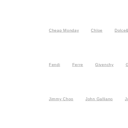
Cheap Monday
Chloe
Dolce
Fendi
Ferre
Givenchy
G
Jimmy Choo
John Galliano
J