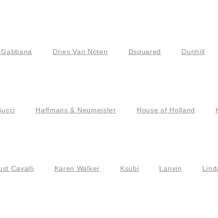
&Gabbana
Dries Van Noten
Dsquared
Dunhill
ucci
Haffmans & Neumeister
House of Holland
ust Cavalli
Karen Walker
Ksubi
Lanvin
Lind