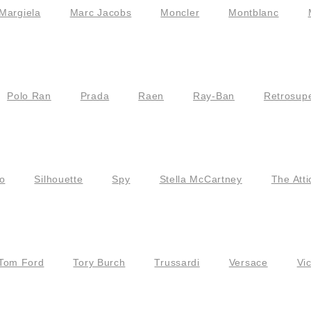
Margiela
Marc Jacobs
Moncler
Montblanc
Polo Ran
Prada
Raen
Ray-Ban
Retrosupe
o
Silhouette
Spy
Stella McCartney
The Atti
Tom Ford
Tory Burch
Trussardi
Versace
Vi