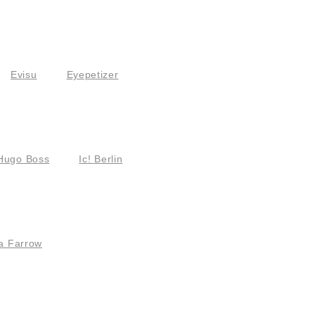
Evisu
Eyepetizer
Hugo Boss
Ic! Berlin
a Farrow