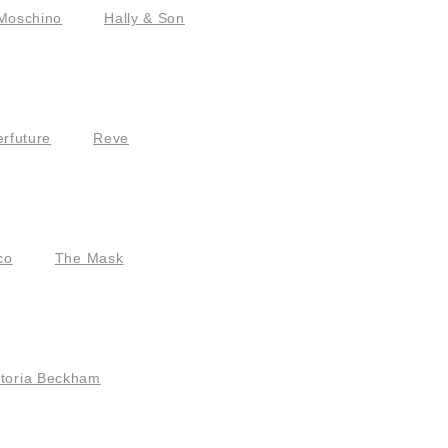
Moschino
Hally & Son
rfuture
Reve
co
The Mask
ctoria Beckham