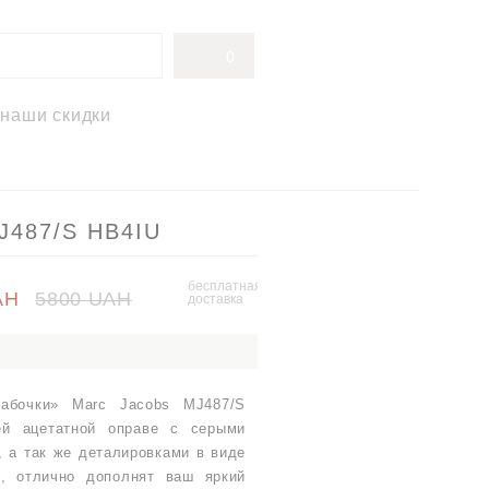
0
наши скидки
J487/S HB4IU
бесплатная
AH
5800 UAH
доставка
бабочки» Marc Jacobs MJ487/S
ей ацетатной оправе с серыми
, а так же деталировками в виде
, отлично дополнят ваш яркий