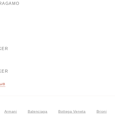
RRAGAMO
KER
KER
ЗЫВ
Armani
Balenciaga
Bottega Veneta
Brioni