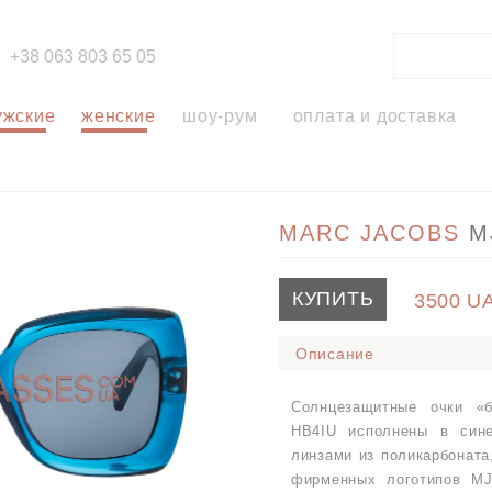
+38 063 803 65 05
ужские
женские
шоу-рум
оплата и доставка
MARC JACOBS
M
КУПИТЬ
3500
U
Описание
Солнцезащитные очки «
HB4IU исполнены в син
линзами из поликарбоната
фирменных логотипов MJ