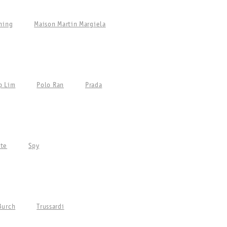
ning
Maison Martin Margiela
p Lim
Polo Ran
Prada
tte
Spy
Burch
Trussardi