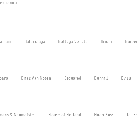
из толпы.
Armani
Balenciaga
Bottega Veneta
Brioni
Burbe
bana
Dries Van Noten
Dsquared
Dunhill
Evisu
mans & Neumeister
House of Holland
Hugo Boss
Ic! B