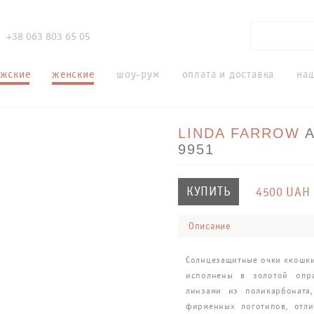
+38 063 803 65 05
жские
женские
шоу-рум
оплата и доставка
на
LINDA FARROW
9951
КУПИТЬ
4500
UAH
Описание
Солнцезащитные очки «кошки
исполнены в золотой опр
линзами из поликарбоната
фирменных логотипов, отл