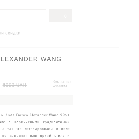
0
ши скидки
ALEXANDER WANG
бесплатная
8000 UAH
доставка
» Linda Farrow Alexander Wang 9951
аве с коричневыми градиентными
, а так же деталировками в виде
ично дополнят ваш яркий стиль и