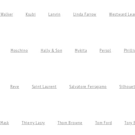
 Walker
Ksubi
Lanvin
Linda Farrow
Westward Lea
Moschino
Hally & Son
Mykita
Persol
Philli
Reve
Saint Laurent
Salvatore Ferragamo
Silhoue
 Mask
Thierry Lasry
Thom Browne
Tom Ford
Tory 