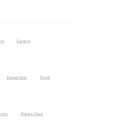
rry
Carrera
Eyepetizer
Fendi
erlin
Jimmy Choo