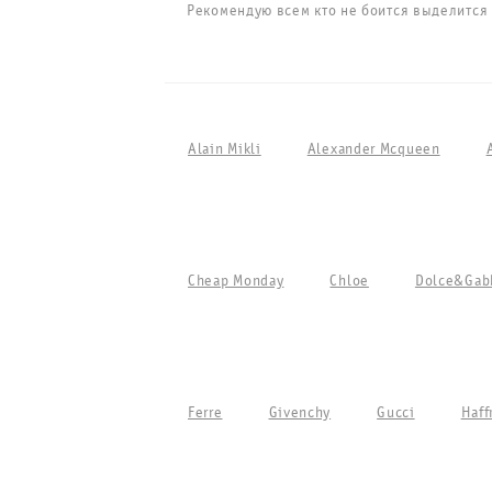
Рекомендую всем кто не боится выделится 
Alain Mikli
Alexander Mcqueen
Cheap Monday
Chloe
Dolce&Gab
Ferre
Givenchy
Gucci
Haff