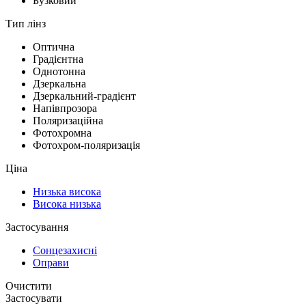
Бузковий
Тип лінз
Оптична
Градієнтна
Однотонна
Дзеркальна
Дзеркальний-градієнт
Напівпрозора
Поляризаційна
Фотохромна
Фотохром-поляризація
Ціна
Низька
висока
Висока
низька
Застосування
Сонцезахисні
Оправи
Очистити
Застосувати