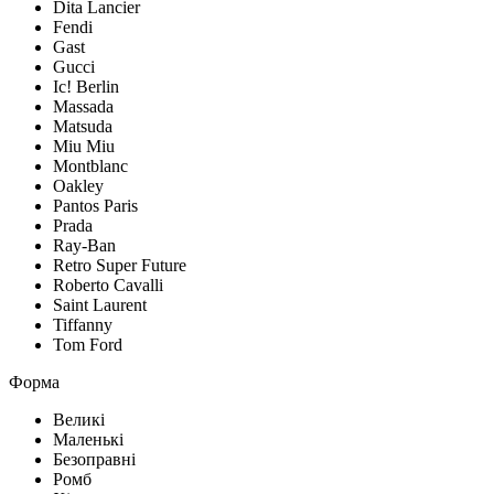
Dita Lancier
Fendi
Gast
Gucci
Ic! Berlin
Massada
Matsuda
Miu Miu
Montblanc
Oakley
Pantos Paris
Prada
Ray-Ban
Retro Super Future
Roberto Cavalli
Saint Laurent
Tiffanny
Tom Ford
Форма
Великі
Маленькі
Безоправні
Ромб