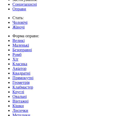
Сонцезахисні
Оправи
Стать:
Чоловічі
Жіночі
Форма оправи:
Великі
Маленькі
Безоправні
Ромб
Хіт
Класика
Авіатор
Квадратні
Прямокутні
Геометрія
Клабмастер
Круглі
Овальні
Вінтажні
Кішки
Лисички
Метелики