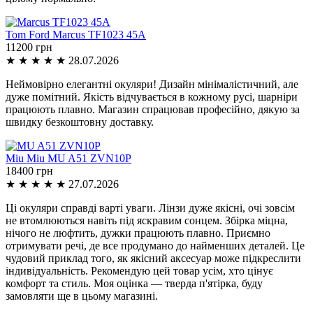
Tom Ford
Marcus TF1023 45A
11200 грн
★
★
★
★
★
28.07.2026
Неймовірно елегантні окуляри! Дизайн мінімалістичний, але
дуже помітний. Якість відчувається в кожному русі, шарніри
працюють плавно. Магазин спрацював професійно, дякую за
швидку безкоштовну доставку.
Miu Miu
MU A51 ZVN10P
18400 грн
★
★
★
★
★
27.07.2026
Ці окуляри справді варті уваги. Лінзи дуже якісні, очі зовсім
не втомлюються навіть під яскравим сонцем. Збірка міцна,
нічого не люфтить, дужки працюють плавно. Приємно
отримувати речі, де все продумано до найменших деталей. Це
чудовий приклад того, як якісний аксесуар може підкреслити
індивідуальність. Рекомендую цей товар усім, хто цінує
комфорт та стиль. Моя оцінка — тверда п'ятірка, буду
замовляти ще в цьому магазині.