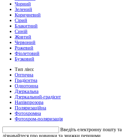
Чорний
Зелений
Коричневий
Сірий
Блакитний
Синій
Жовтий
Червоний
Рожевий
Фіолетовий
Бузковий
Тип лінз:
Оптична
Градієнтна
Однотонна
Дзеркальна
Дзеркальний-градієнт
Напівпрозора
Поляризаційна
Фотохромна
Фотохром-поляризація
Введіть електронну пошту та
дізнавайтеся про новинки та знижки першими