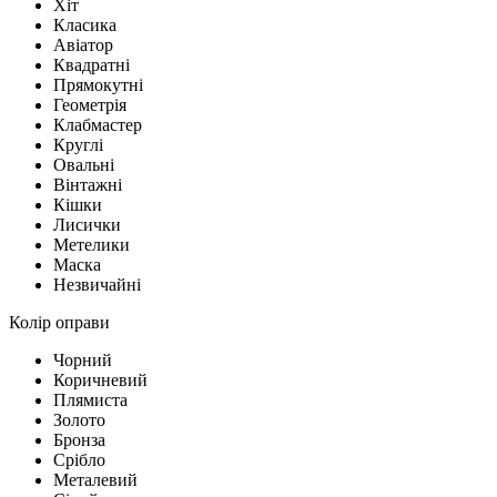
Хіт
Класика
Авіатор
Квадратні
Прямокутні
Геометрія
Клабмастер
Круглі
Овальні
Вінтажні
Кішки
Лисички
Метелики
Маска
Незвичайні
Колір оправи
Чорний
Коричневий
Плямиста
Золото
Бронза
Срібло
Металевий