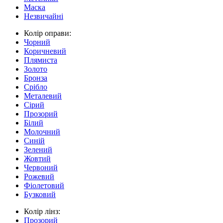
Маска
Незвичайні
Колір оправи:
Чорний
Коричневий
Плямиста
Золото
Бронза
Срібло
Металевий
Сірий
Прозорий
Білий
Молочний
Синій
Зелений
Жовтий
Червоний
Рожевий
Фіолетовий
Бузковий
Колір лінз:
Прозорий