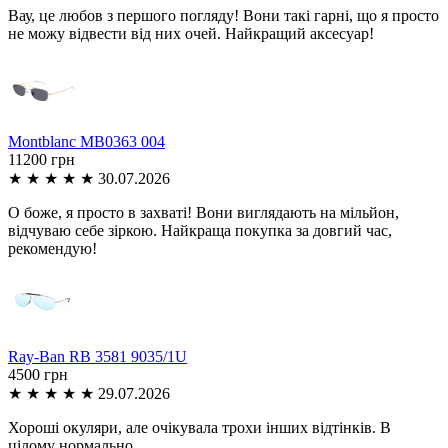
Вау, це любов з першого погляду! Вони такі гарні, що я просто
не можу відвести від них очей. Найкращий аксесуар!
Montblanc
MB0363 004
11200 грн
★
★
★
★
★
30.07.2026
О боже, я просто в захваті! Вони виглядають на мільйон,
відчуваю себе зіркою. Найкраща покупка за довгий час,
рекомендую!
Ray-Ban
RB 3581 9035/1U
4500 грн
★
★
★
★
★
29.07.2026
Хороші окуляри, але очікувала трохи інших відтінків. В
цілому нормально.