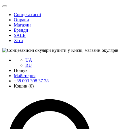
Сонцезахисні
Оправи
Магазин
Бренди
SALE
Хіти
UA
RU
Пошук
Майстерня
+38 093 398 37 28
Кошик (
0
)