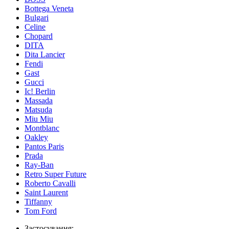
Bottega Veneta
Bulgari
Celine
Chopard
DITA
Dita Lancier
Fendi
Gast
Gucci
Ic! Berlin
Massada
Matsuda
Miu Miu
Montblanc
Oakley
Pantos Paris
Prada
Ray-Ban
Retro Super Future
Roberto Cavalli
Saint Laurent
Tiffanny
Tom Ford
Застосування: