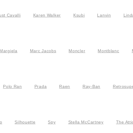
ust Cavalli
Karen Walker
Ksubi
Lanvin
Lind
Margiela
Marc Jacobs
Moncler
Montblanc
Polo Ran
Prada
Raen
Ray-Ban
Retrosupe
o
Silhouette
Spy
Stella McCartney
The Atti