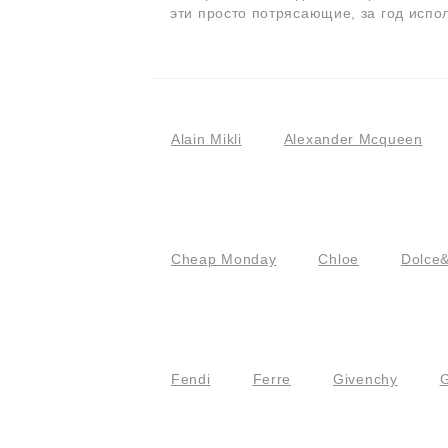
эти просто потрясающие, за год испо
Alain Mikli
Alexander Mcqueen
Cheap Monday
Chloe
Dolce
Fendi
Ferre
Givenchy
G