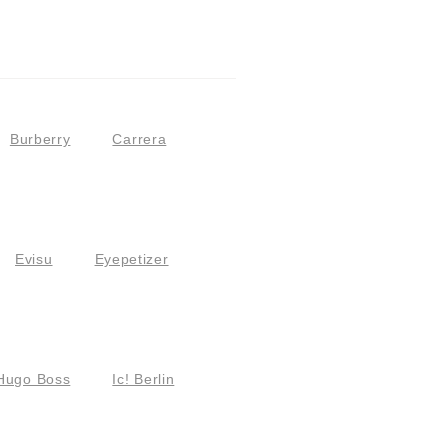
Burberry
Carrera
Evisu
Eyepetizer
Hugo Boss
Ic! Berlin