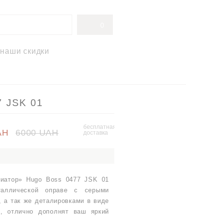
0
наши скидки
7 JSK 01
бесплатная
AH
6000 UAH
доставка
виатор» Hugo Boss 0477 JSK 01
аллической оправе с серыми
, а так же деталировками в виде
, отлично дополнят ваш яркий