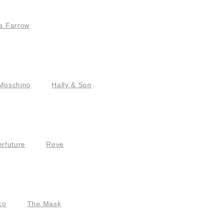
a Farrow
Moschino
Hally & Son
rfuture
Reve
co
The Mask