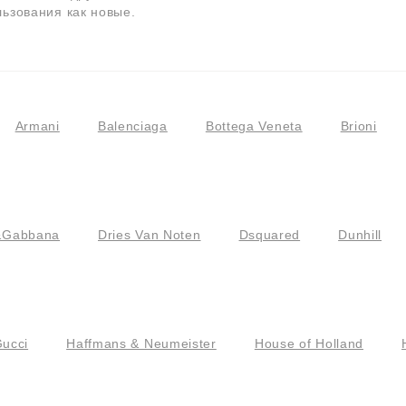
льзования как новые.
Armani
Balenciaga
Bottega Veneta
Brioni
&Gabbana
Dries Van Noten
Dsquared
Dunhill
ucci
Haffmans & Neumeister
House of Holland