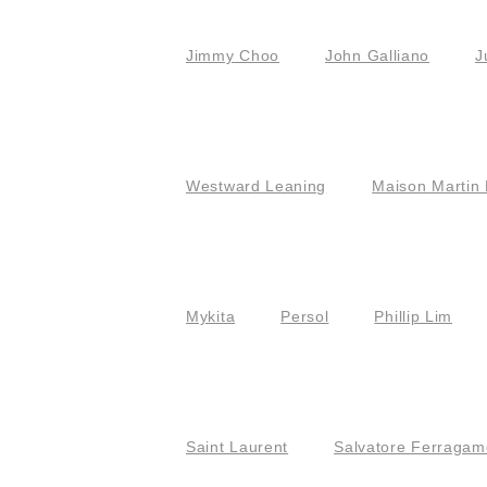
Jimmy Choo
John Galliano
J
Westward Leaning
Maison Martin 
Mykita
Persol
Phillip Lim
Saint Laurent
Salvatore Ferragam