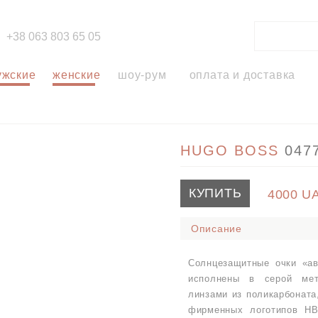
+38 063 803 65 05
ужские
женские
шоу-рум
оплата и доставка
HUGO BOSS
047
КУПИТЬ
4000
U
Описание
Солнцезащитные очки «а
исполнены в серой мет
линзами из поликарбоната
фирменных логотипов HB