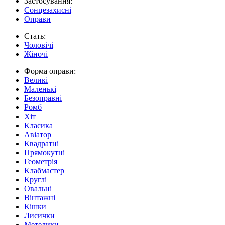
Застосування:
Сонцезахисні
Оправи
Стать:
Чоловічі
Жіночі
Форма оправи:
Великі
Маленькі
Безоправні
Ромб
Хіт
Класика
Авіатор
Квадратні
Прямокутні
Геометрія
Клабмастер
Круглі
Овальні
Вінтажні
Кішки
Лисички
Метелики