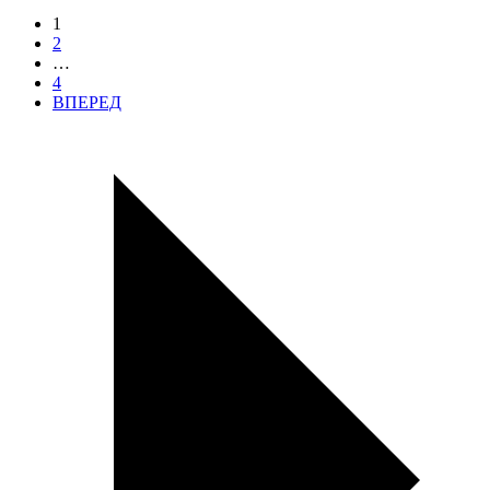
1
2
…
4
ВПЕРЕД