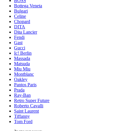
BOSS
Bottega Veneta
Bulgari
Celine
Chopard
DITA
Dita Lancier
Fendi
Gast
Gucci
Ic! Berlin
Massada
Matsuda
Miu Miu
Montblanc
Oakley
Pantos Paris
Prada
Ray-Ban
Retro Super Future
Roberto Cavalli
Saint Laurent
Tiffanny
Tom Ford