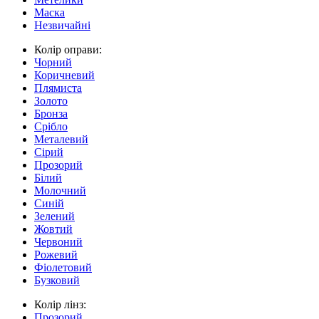
Маска
Незвичайні
Колір оправи:
Чорний
Коричневий
Плямиста
Золото
Бронза
Срібло
Металевий
Сірий
Прозорий
Білий
Молочний
Синій
Зелений
Жовтий
Червоний
Рожевий
Фіолетовий
Бузковий
Колір лінз:
Прозорий