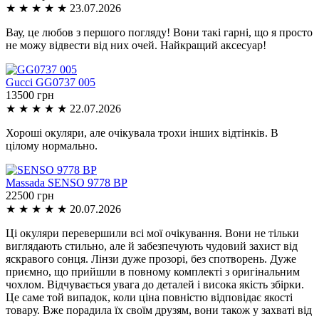
★
★
★
★
★
23.07.2026
Вау, це любов з першого погляду! Вони такі гарні, що я просто
не можу відвести від них очей. Найкращий аксесуар!
Gucci
GG0737 005
13500 грн
★
★
★
★
★
22.07.2026
Хороші окуляри, але очікувала трохи інших відтінків. В
цілому нормально.
Massada
SENSO 9778 BP
22500 грн
★
★
★
★
★
20.07.2026
Ці окуляри перевершили всі мої очікування. Вони не тільки
виглядають стильно, але й забезпечують чудовий захист від
яскравого сонця. Лінзи дуже прозорі, без спотворень. Дуже
приємно, що прийшли в повному комплекті з оригінальним
чохлом. Відчувається увага до деталей і висока якість збірки.
Це саме той випадок, коли ціна повністю відповідає якості
товару. Вже порадила їх своїм друзям, вони також у захваті від