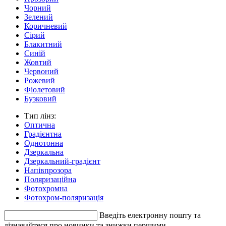
Чорний
Зелений
Коричневий
Сірий
Блакитний
Синій
Жовтий
Червоний
Рожевий
Фіолетовий
Бузковий
Тип лінз:
Оптична
Градієнтна
Однотонна
Дзеркальна
Дзеркальний-градієнт
Напівпрозора
Поляризаційна
Фотохромна
Фотохром-поляризація
Введіть електронну пошту та
дізнавайтеся про новинки та знижки першими