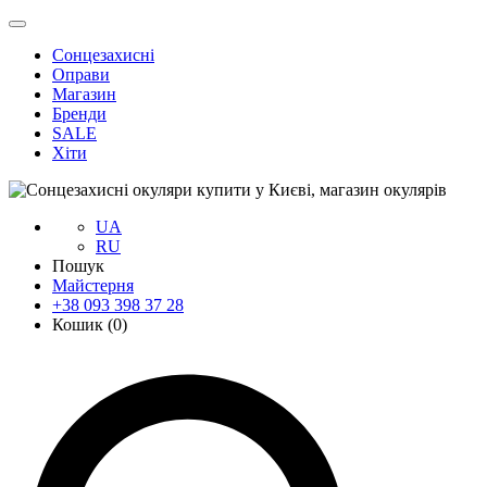
Сонцезахисні
Оправи
Магазин
Бренди
SALE
Хіти
UA
RU
Пошук
Майстерня
+38 093 398 37 28
Кошик (
0
)