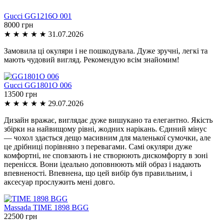
Gucci
GG1216O 001
8000 грн
★
★
★
★
★
31.07.2026
Замовила ці окуляри і не пошкодувала. Дуже зручні, легкі та
мають чудовий вигляд. Рекомендую всім знайомим!
Gucci
GG1801O 006
13500 грн
★
★
★
★
★
29.07.2026
Дизайн вражає, виглядає дуже вишукано та елегантно. Якість
збірки на найвищому рівні, жодних нарікань. Єдиний мінус
— чохол здається дещо масивним для маленької сумочки, але
це дрібниці порівняно з перевагами. Самі окуляри дуже
комфортні, не сповзають і не створюють дискомфорту в зоні
перенісся. Вони ідеально доповнюють мій образ і надають
впевненості. Впевнена, що цей вибір був правильним, і
аксесуар прослужить мені довго.
Massada
TIME 1898 BGG
22500 грн