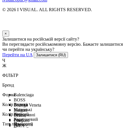
© 2026 I VISUAL. ALL RIGHTS RESERVED.
×
Залишитися на російській версії сайту?
Ви переглядаєте російськомовну версію. Бажаєте залишитися
чи перейти на українську?
Перейти на UA
Залишитися (RU)
Ч
Ж
ФІЛЬТР
Бренд
Форма
Balenciaga
BOSS
Колір оправи
Великі
Bottega Veneta
Маленькі
Bulgari
Колір лінз
Чорний
Безоправні
Celine
Коричневий
Ромб
Chopard
Тип лінз
Прозорий
Плямиста
Хіт
DITA