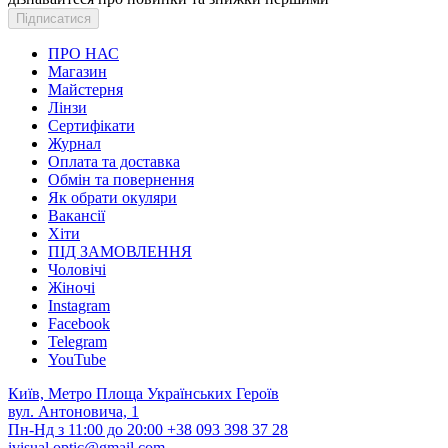
ПРО НАС
Магазин
Майстерня
Лінзи
Сертифікати
Журнал
Оплата та доставка
Обмін та повернення
Як обрати окуляри
Вакансії
Хіти
ПІД ЗАМОВЛЕННЯ
Чоловічі
Жіночі
Instagram
Facebook
Telegram
YouTube
Київ, Метро Площа Українських Героїв
вул. Антоновича, 1
Пн-Нд з 11:00 до 20:00
+38 093 398 37 28
ivisual.optic@gmail.com