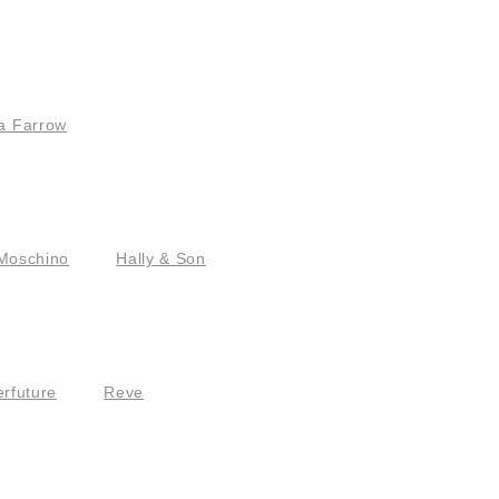
a Farrow
Moschino
Hally & Son
rfuture
Reve