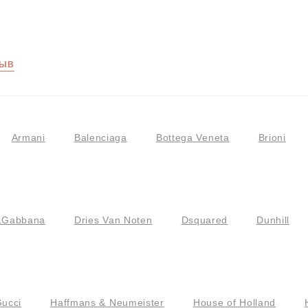
ЗЫВ
Armani
Balenciaga
Bottega Veneta
Brioni
&Gabbana
Dries Van Noten
Dsquared
Dunhill
ucci
Haffmans & Neumeister
House of Holland