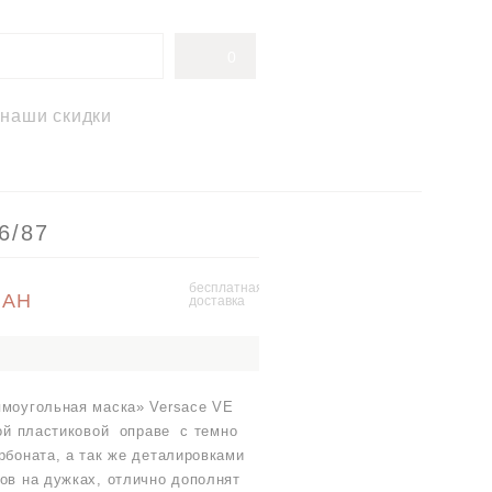
0
наши скидки
6/87
бесплатная
UAH
доставка
моугольная маска» Versace VE
ой пластиковой оправе с темно
рбоната, а так же деталировками
ов на дужках, отлично дополнят