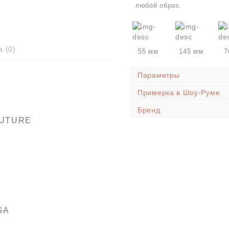
любой образ.
а (
0
)
55 мм
145 мм
7
Параметры
Примерка в Шоу-Руме
Бренд
UTURE
GA