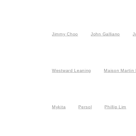
Jimmy Choo
John Galliano
J
Westward Leaning
Maison Martin 
Mykita
Persol
Phillip Lim