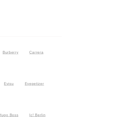
Burberry
Carrera
Evisu
Eyepetizer
Hugo Boss
Ic! Berlin