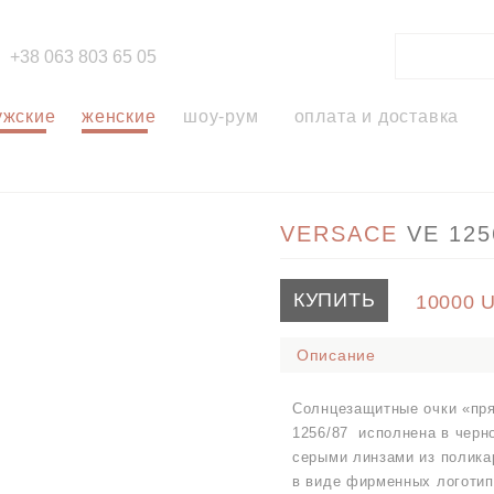
+38 063 803 65 05
ужские
женские
шоу-рум
оплата и доставка
VERSACE
VE 125
КУПИТЬ
10000
Описание
Солнцезащитные очки «пря
1256/87 исполнена в черн
серыми линзами из полика
в виде фирменных логотип