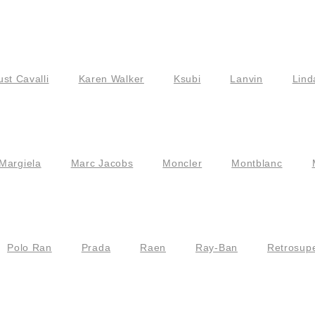
ust Cavalli
Karen Walker
Ksubi
Lanvin
Lind
Margiela
Marc Jacobs
Moncler
Montblanc
Polo Ran
Prada
Raen
Ray-Ban
Retrosupe