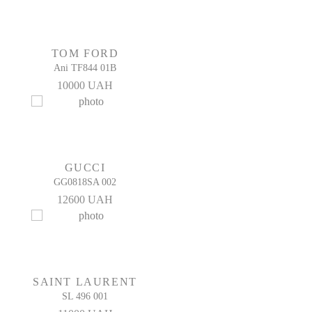
Материал линз
Поликарбонат
Модель очков
TOM FORD
SL M75 003
Ani TF844 01B
Производитель:
10000 UAH
Made in Italy
Защита глаз:
100% защита от УФ-излучения (UV400)
Комплектация:
Полный оригинальный комплект
GUCCI
GG0818SA 002
12600 UAH
SAINT LAURENT
SL 496 001