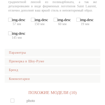
градиентной линзой из поликарбоната, а так же
деталировками в виде фирменных логотипов Saint Laurent,
отлично дополнят ваш яркий стиль и неповторимый образ.
57 мм
150 мм
60 мм
19 мм
145 мм
Параметры
Пол
Примерка в Шоу-Руме
Женский
Бренд
Дорогие Друзья, рады пригласить Вас посетить Наш
Форма оправы
креативный Шоу-Рум в котором представлены самые модные
Бабочки
Комментарии
и трендовые солнцезащитные очки и оправы известнейших
Цвет оправы
мировых брендов. В нашем
Шоу-Руме в Центре Киева
Вы
Серебро
сможете примерять а так же приобрести любые
Цвет линз
понравившиеся Вам очки из каталога нашего сайта —
ПОХОЖИЕ МОДЕЛИ (10)
ОСТАВИТЬ КОММЕНТАРИЙ
Серый градиент
ohmyglasses.com.ua.
Материал оправы
Металл