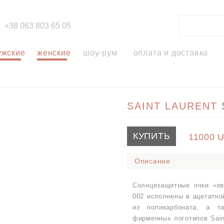
+38 063 803 65 05
ужские
женские
шоу-рум
оплата и доставка
SAINT LAURENT
КУПИТЬ
11000
Описание
Солнцезащитные очки «кв
002 исполнены в ацетатно
из поликарбоната, а т
фирменных логотипов Sain