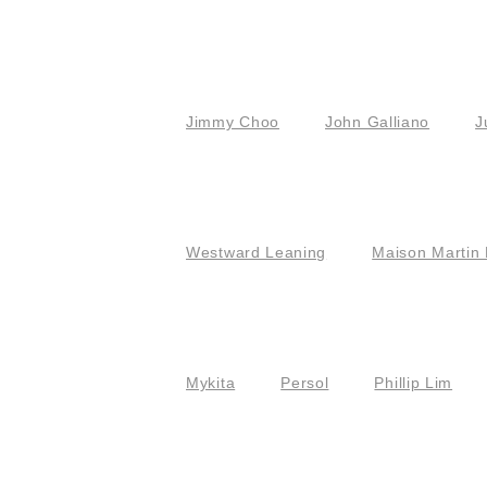
Jimmy Choo
John Galliano
J
Westward Leaning
Maison Martin 
Mykita
Persol
Phillip Lim