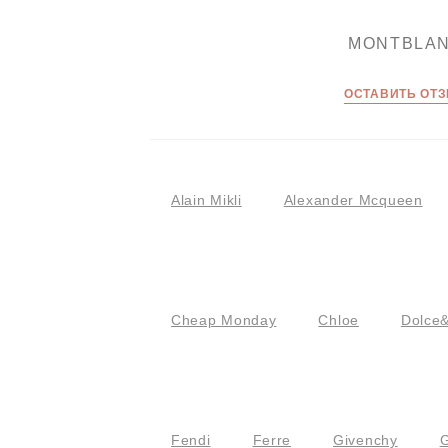
MONTBLA
ОСТАВИТЬ ОТ
Alain Mikli
Alexander Mcqueen
Cheap Monday
Chloe
Dolce
Fendi
Ferre
Givenchy
G