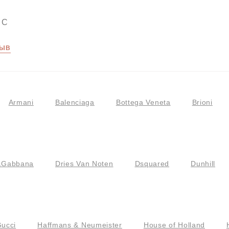
NC
ЗЫВ
Armani
Balenciaga
Bottega Veneta
Brioni
&Gabbana
Dries Van Noten
Dsquared
Dunhill
ucci
Haffmans & Neumeister
House of Holland