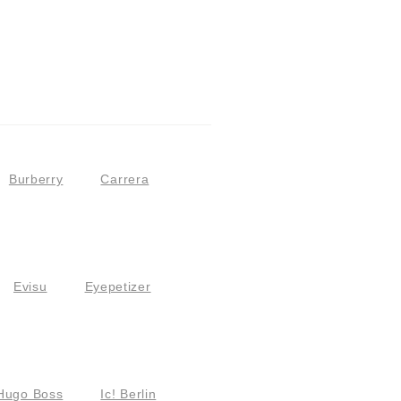
Burberry
Carrera
Evisu
Eyepetizer
Hugo Boss
Ic! Berlin