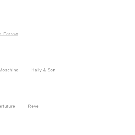
a Farrow
Moschino
Hally & Son
rfuture
Reve