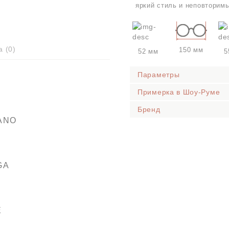
яркий стиль и неповторимы
а (
0
)
150 мм
52 мм
5
Параметры
Примерка в Шоу-Руме
Бренд
ANO
GA
E