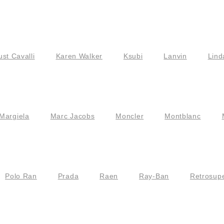
ust Cavalli
Karen Walker
Ksubi
Lanvin
Lind
Margiela
Marc Jacobs
Moncler
Montblanc
Polo Ran
Prada
Raen
Ray-Ban
Retrosupe