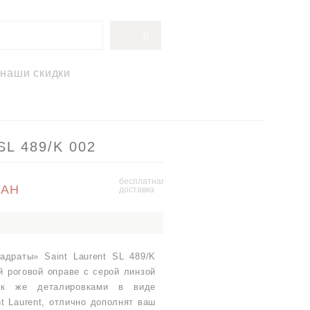
0
наши скидки
SL 489/K 002
бесплатная
UAH
доставка
адраты» Saint Laurent SL 489/K
й роговой оправе с серой линзой
ак же деталировками в виде
t Laurent, отлично дополнят ваш