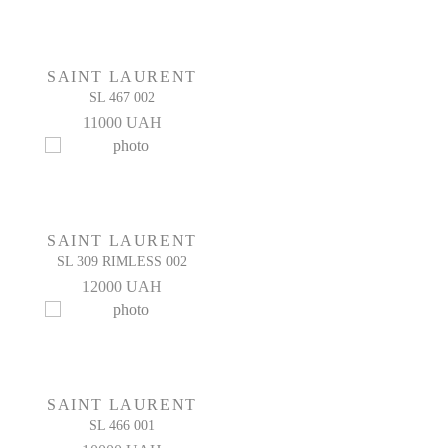
Материал линз
Поликарбонат
Модель очков
SAINT LAURENT
SL 464 001
SL 467 002
Производитель:
11000 UAH
Made in Italy
Защита глаз:
100% защита от УФ-излучения (UV400)
Комплектация:
Полный оригинальный комплект
SAINT LAURENT
SL 309 RIMLESS 002
12000 UAH
SAINT LAURENT
SL 466 001