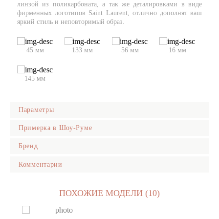
линзой из поликарбоната, а так же деталировками в виде
фирменных логотипов Saint Laurent, отлично дополнят ваш
яркий стиль и неповторимый образ.
45 мм
133 мм
56 мм
16 мм
145 мм
Параметры
Пол
Примерка в Шоу-Руме
Женский
Бренд
Дорогие Друзья, рады пригласить Вас посетить Наш
Форма оправы
креативный Шоу-Рум в котором представлены самые модные
Кошки
Комментарии
и трендовые солнцезащитные очки и оправы известнейших
Цвет оправы
мировых брендов. В нашем
Шоу-Руме в Центре Киева
Вы
Черный
сможете примерять а так же приобрести любые
Цвет линз
понравившиеся Вам очки из каталога нашего сайта —
ПОХОЖИЕ МОДЕЛИ (10)
ОСТАВИТЬ КОММЕНТАРИЙ
Серый
ohmyglasses.com.ua.
Материал оправы
Металл