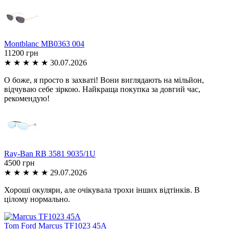
Montblanc
MB0363 004
11200 грн
★
★
★
★
★
30.07.2026
О боже, я просто в захваті! Вони виглядають на мільйон,
відчуваю себе зіркою. Найкраща покупка за довгий час,
рекомендую!
Ray-Ban
RB 3581 9035/1U
4500 грн
★
★
★
★
★
29.07.2026
Хороші окуляри, але очікувала трохи інших відтінків. В
цілому нормально.
Tom Ford
Marcus TF1023 45A