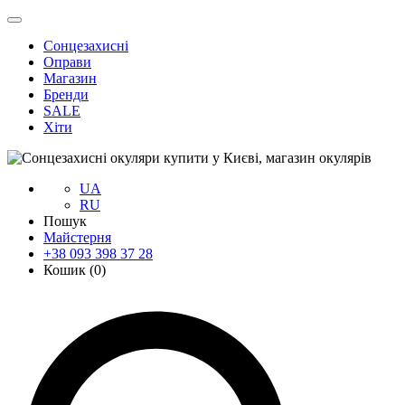
Сонцезахисні
Оправи
Магазин
Бренди
SALE
Хіти
UA
RU
Пошук
Майстерня
+38 093 398 37 28
Кошик (
0
)