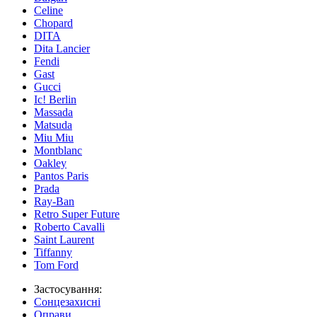
Celine
Chopard
DITA
Dita Lancier
Fendi
Gast
Gucci
Ic! Berlin
Massada
Matsuda
Miu Miu
Montblanc
Oakley
Pantos Paris
Prada
Ray-Ban
Retro Super Future
Roberto Cavalli
Saint Laurent
Tiffanny
Tom Ford
Застосування:
Сонцезахисні
Оправи