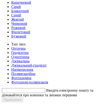
Коричневий
Сірий
Блакитний
Синій
Жовтий
Червоний
Рожевий
Фіолетовий
Бузковий
Тип лінз:
Оптична
Градієнтна
Однотонна
Дзеркальна
Дзеркальний-градієнт
Напівпрозора
Поляризаційна
Фотохромна
Фотохром-поляризація
Введіть електронну пошту та
дізнавайтеся про новинки та знижки першими