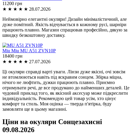
11200 грн
★
★
★
★
★
28.07.2026
Неймовірно елегантні окуляри! Дизайн мінімалістичний, але
дуже помітний. Якість відчувається в кожному русі, шарніри
працюють плавно. Магазин спрацював професійно, дякую за
швидку безкоштовну доставку.
Miu Miu
MU A51 ZVN10P
18400 грн
★
★
★
★
★
27.07.2026
Ці окуляри справді варті уваги. Лінзи дуже якісні, очі зовсім
не втомлюються навіть під яскравим сонцем. Збірка міцна,
нічого не люфтить, дужки працюють плавно. Приємно
отримувати речі, де все продумано до найменших деталей. Це
чудовий приклад того, як якісний аксесуар може підкреслити
індивідуальність. Рекомендую цей товар усім, хто цінує
комфорт та стиль. Моя оцінка — тверда п'ятірка, буду
замовляти ще в цьому магазині.
Ціни на окуляри Сонцезахисні
09.08.2026