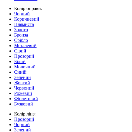
Колір оправи:
Чорний
Коричневий
Плямиста
Золото
Бронза
Срібло
Металевий
Сірий
Прозорий
Білий
Молочний
Синій
Зелений
Жовтий
Червоний
Рожевий
Фіолетовий
Бузковий
Колір лінз:
Прозорий
Чорний
Зелений