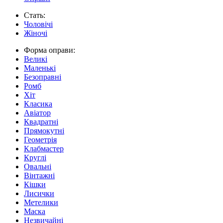
Стать:
Чоловічі
Жіночі
Форма оправи:
Великі
Маленькі
Безоправні
Ромб
Хіт
Класика
Авіатор
Квадратні
Прямокутні
Геометрія
Клабмастер
Круглі
Овальні
Вінтажні
Кішки
Лисички
Метелики
Маска
Незвичайні