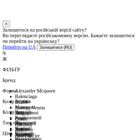
×
Залишитися на російській версії сайту?
Ви переглядаєте російськомовну версію. Бажаєте залишитися
чи перейти на українську?
Перейти на UA
Залишитися (RU)
Ч
Ж
ФІЛЬТР
Бренд
Форма
Alexander Mcqueen
Balenciaga
Колір оправи
Великі
BOSS
Маленькі
Bottega Veneta
Колір лінз
Чорний
Безоправні
Bulgari
Коричневий
Ромб
Celine
Тип лінз
Прозорий
Плямиста
Хіт
Chopard
Чорний
Золото
Класика
DITA
Ціна
Оптична
Зелений
Бронза
Авіатор
Dita Lancier
Градієнтна
Коричневий