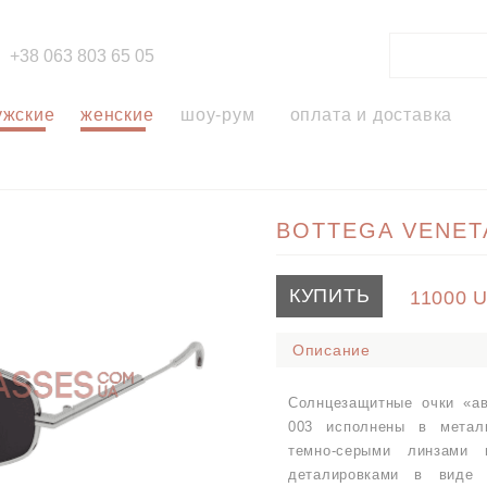
+38 063 803 65 05
ужские
женские
шоу-рум
оплата и доставка
BOTTEGA VENET
КУПИТЬ
11000
Описание
Солнцезащитные очки «ав
003 исполнены в метал
темно-серыми линзами 
деталировками в виде 