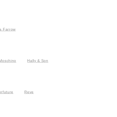
a Farrow
Moschino
Hally & Son
rfuture
Reve