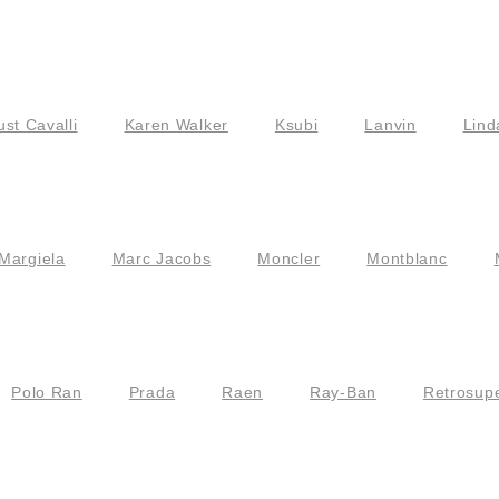
ust Cavalli
Karen Walker
Ksubi
Lanvin
Lind
Margiela
Marc Jacobs
Moncler
Montblanc
Polo Ran
Prada
Raen
Ray-Ban
Retrosupe