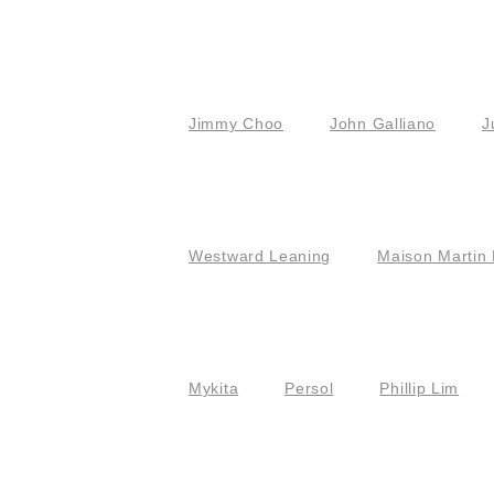
Jimmy Choo
John Galliano
J
Westward Leaning
Maison Martin 
Mykita
Persol
Phillip Lim