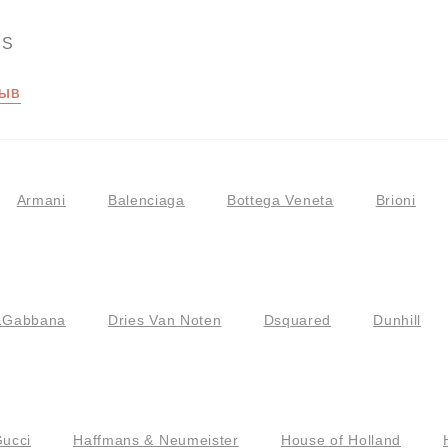
SS
ЗЫВ
Armani
Balenciaga
Bottega Veneta
Brioni
&Gabbana
Dries Van Noten
Dsquared
Dunhill
ucci
Haffmans & Neumeister
House of Holland