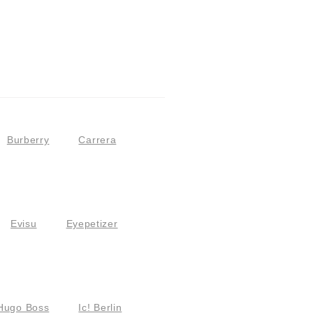
Burberry
Carrera
Evisu
Eyepetizer
Hugo Boss
Ic! Berlin