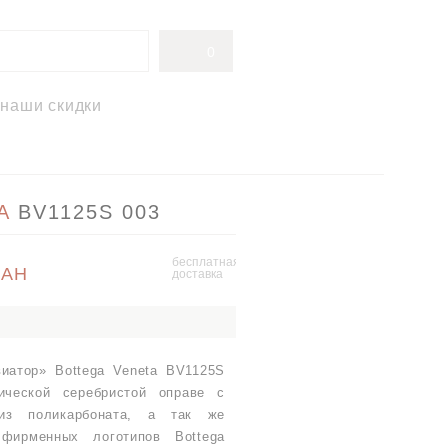
0
наши скидки
A
BV1125S 003
бесплатная
UAH
доставка
иатор» Bottega Veneta BV1125S
ической серебристой оправе с
из поликарбоната, а так же
фирменных логотипов Bottega