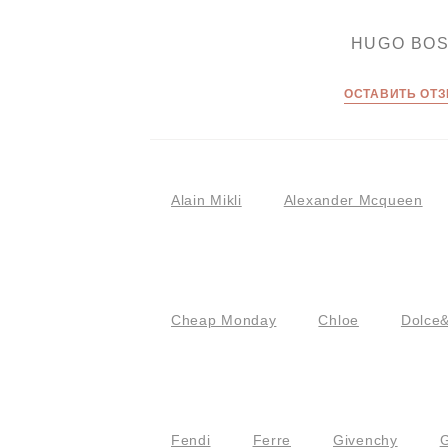
HUGO BO
ОСТАВИТЬ ОТ
Alain Mikli
Alexander Mcqueen
Cheap Monday
Chloe
Dolce
Fendi
Ferre
Givenchy
G