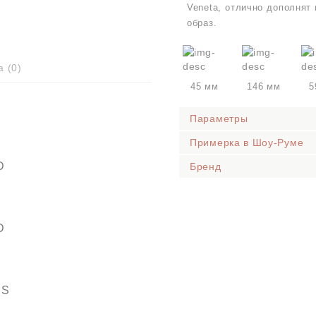
Veneta, отлично дополнят
образ.
а (
0
)
45 мм
146 мм
5
Параметры
Примерка в Шоу-Руме
D
Бренд
D
SS