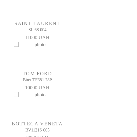
Материал линз
Поликарбонат
Модель очков
SAINT LAURENT
BB0148S 001
SL 68 004
Производитель:
11000 UAH
Made in Italy
Защита глаз:
100% защита от УФ-излучения (UV400)
Комплектация:
Полный оригинальный комплект
TOM FORD
Binx TF681 28P
10000 UAH
BOTTEGA VENETA
BV1121S 005