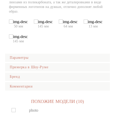
линзами из поликарбоната, а так же деталировками в виде
фирменных логотипов на дужках, отлично дополнят любой
образ.
50 мм
145 мм
64 мм
13 мм
145 мм
Параметры
Пол
Примерка в Шоу-Руме
Женский
Бренд
Дорогие Друзья, рады пригласить Вас посетить Наш
Форма оправы
креативный Шоу-Рум в котором представлены самые модные
Кошки
Комментарии
и трендовые солнцезащитные очки и оправы известнейших
Цвет оправы
мировых брендов. В нашем
Шоу-Руме в Центре Киева
Вы
Черный
сможете примерять а так же приобрести любые
Цвет линз
понравившиеся Вам очки из каталога нашего сайта —
ПОХОЖИЕ МОДЕЛИ (10)
ОСТАВИТЬ КОММЕНТАРИЙ
Серый
ohmyglasses.com.ua.
Материал оправы
Металл