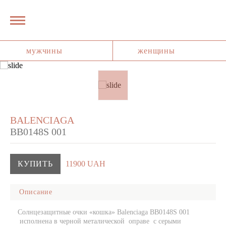
мужчины
женщины
BALENCIAGA
BB0148S 001
КУПИТЬ
11900 UAH
Описание
Солнцезащитные очки «кошка» Balenciaga BB0148S 001
исполнена в черной металической оправе с серыми