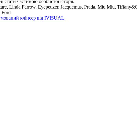
і стати частиною особистої історії.
ture, Linda Farrow, Eyepetizer, Jacquemus, Prada, Miu Miu, Tiffany&
m Ford
мований клінсер від IVISUAL