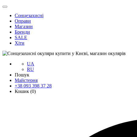
Сонцезахисні
Оправи
Магазин
Бренди
SALE
Хіти
UA
RU
Пошук
Майстерня
+38 093 398 37 28
Кошик (
0
)