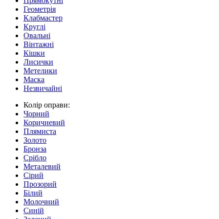
Прямокутні
Геометрія
Клабмастер
Круглі
Овальні
Вінтажні
Кішки
Лисички
Метелики
Маска
Незвичайні
Колір оправи:
Чорний
Коричневий
Плямиста
Золото
Бронза
Срібло
Металевий
Сірий
Прозорий
Білий
Молочний
Синій