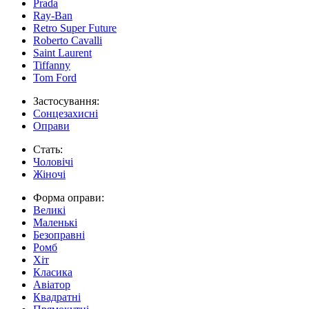
Prada
Ray-Ban
Retro Super Future
Roberto Cavalli
Saint Laurent
Tiffanny
Tom Ford
Застосування:
Сонцезахисні
Оправи
Стать:
Чоловічі
Жіночі
Форма оправи:
Великі
Маленькі
Безоправні
Ромб
Хіт
Класика
Авіатор
Квадратні