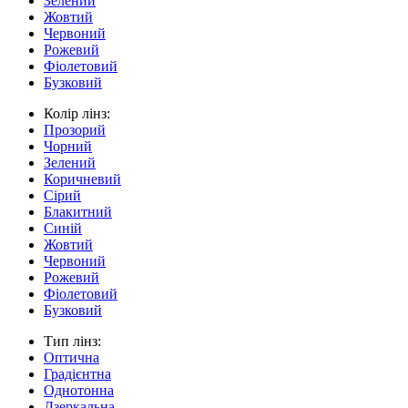
Зелений
Жовтий
Червоний
Рожевий
Фіолетовий
Бузковий
Колір лінз:
Прозорий
Чорний
Зелений
Коричневий
Сірий
Блакитний
Синій
Жовтий
Червоний
Рожевий
Фіолетовий
Бузковий
Тип лінз:
Оптична
Градієнтна
Однотонна
Дзеркальна