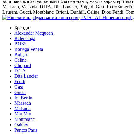
залишаються актуальними поза сезонами, мають характер і здатн
Massada, Matsuda, DITA, Dita Lancier, Bulgari, Gast, RetroSuperFu
Laurent, Gucci, Montblanc, Brioni, Dunhill, Celine, Dior, Fendi, To
Нішевий парфу
Бренди:
Alexander Mcqueen
Balenciaga
BOSS
Bottega Veneta
Bulgari
Celine
Chopard
DITA
Dita Lancier
Fendi
Gast
Gucci
Ic! Berlin
Massada
Matsuda
Miu Miu
Montblanc
Oakley
Pantos Paris