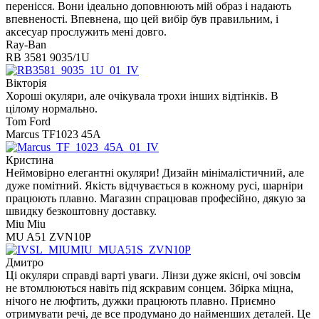
перенісся. Вони ідеально доповнюють мій образ і надають
впевненості. Впевнена, що цей вибір був правильним, і
аксесуар прослужить мені довго.
Ray-Ban
RB 3581 9035/1U
Вікторія
Хороші окуляри, але очікувала трохи інших відтінків. В
цілому нормально.
Tom Ford
Marcus TF1023 45A
Кристина
Неймовірно елегантні окуляри! Дизайн мінімалістичний, але
дуже помітний. Якість відчувається в кожному русі, шарніри
працюють плавно. Магазин спрацював професійно, дякую за
швидку безкоштовну доставку.
Miu Miu
MU A51 ZVN10P
Дмитро
Ці окуляри справді варті уваги. Лінзи дуже якісні, очі зовсім
не втомлюються навіть під яскравим сонцем. Збірка міцна,
нічого не люфтить, дужки працюють плавно. Приємно
отримувати речі, де все продумано до найменших деталей. Це