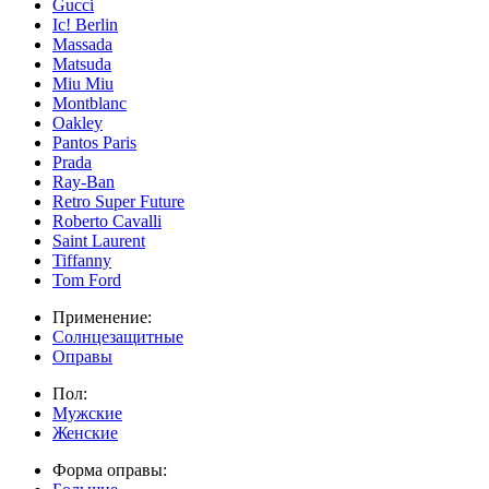
Gucci
Ic! Berlin
Massada
Matsuda
Miu Miu
Montblanc
Oakley
Pantos Paris
Prada
Ray-Ban
Retro Super Future
Roberto Cavalli
Saint Laurent
Tiffanny
Tom Ford
Применение:
Солнцезащитные
Оправы
Пол:
Мужские
Женские
Форма оправы: