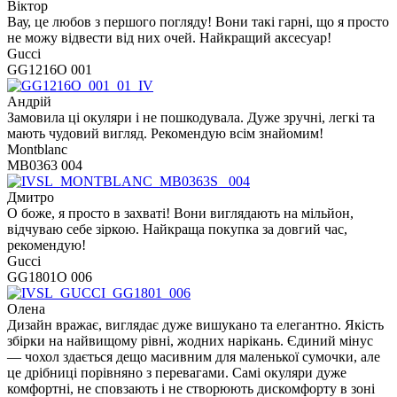
Віктор
Вау, це любов з першого погляду! Вони такі гарні, що я просто
не можу відвести від них очей. Найкращий аксесуар!
Gucci
GG1216O 001
Андрій
Замовила ці окуляри і не пошкодувала. Дуже зручні, легкі та
мають чудовий вигляд. Рекомендую всім знайомим!
Montblanc
MB0363 004
Дмитро
О боже, я просто в захваті! Вони виглядають на мільйон,
відчуваю себе зіркою. Найкраща покупка за довгий час,
рекомендую!
Gucci
GG1801O 006
Олена
Дизайн вражає, виглядає дуже вишукано та елегантно. Якість
збірки на найвищому рівні, жодних нарікань. Єдиний мінус
— чохол здається дещо масивним для маленької сумочки, але
це дрібниці порівняно з перевагами. Самі окуляри дуже
комфортні, не сповзають і не створюють дискомфорту в зоні