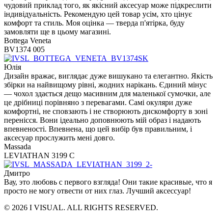
чудовий приклад того, як якісний аксесуар може підкреслити
індивідуальність. Рекомендую цей товар усім, хто цінує
комфорт та стиль. Моя оцінка — тверда п'ятірка, буду
замовляти ще в цьому магазині.
Bottega Veneta
BV1374 005
Юлія
Дизайн вражає, виглядає дуже вишукано та елегантно. Якість
збірки на найвищому рівні, жодних нарікань. Єдиний мінус
— чохол здається дещо масивним для маленької сумочки, але
це дрібниці порівняно з перевагами. Самі окуляри дуже
комфортні, не сповзають і не створюють дискомфорту в зоні
перенісся. Вони ідеально доповнюють мій образ і надають
впевненості. Впевнена, що цей вибір був правильним, і
аксесуар прослужить мені довго.
Massada
LEVIATHAN 3199 C
Дмитро
Вау, это любовь с первого взгляда! Они такие красивые, что я
просто не могу отвести от них глаз. Лучший аксессуар!
© 2026 I VISUAL. ALL RIGHTS RESERVED.