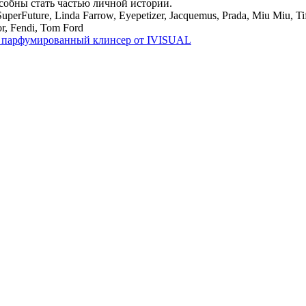
собны стать частью личной истории.
roSuperFuture, Linda Farrow, Eyepetizer, Jacquemus, Prada, Miu Miu,
or, Fendi, Tom Ford
парфумированный клинсер от IVISUAL