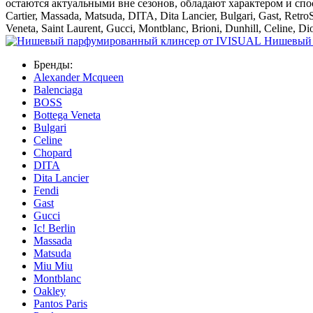
остаются актуальными вне сезонов, обладают характером и спо
Cartier, Massada, Matsuda, DITA, Dita Lancier, Bulgari, Gast, Ret
Veneta, Saint Laurent, Gucci, Montblanc, Brioni, Dunhill, Celine, Di
Нишевый 
Бренды:
Alexander Mcqueen
Balenciaga
BOSS
Bottega Veneta
Bulgari
Celine
Chopard
DITA
Dita Lancier
Fendi
Gast
Gucci
Ic! Berlin
Massada
Matsuda
Miu Miu
Montblanc
Oakley
Pantos Paris