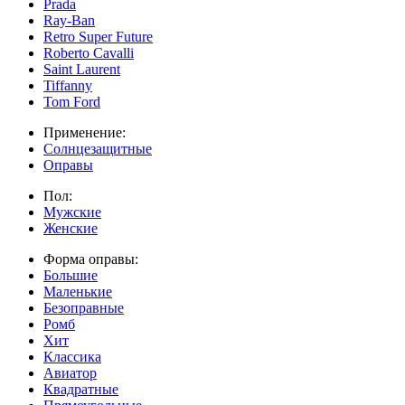
Prada
Ray-Ban
Retro Super Future
Roberto Cavalli
Saint Laurent
Tiffanny
Tom Ford
Применение:
Солнцезащитные
Оправы
Пол:
Мужские
Женские
Форма оправы:
Большие
Маленькие
Безоправные
Ромб
Хит
Классика
Авиатор
Квадратные