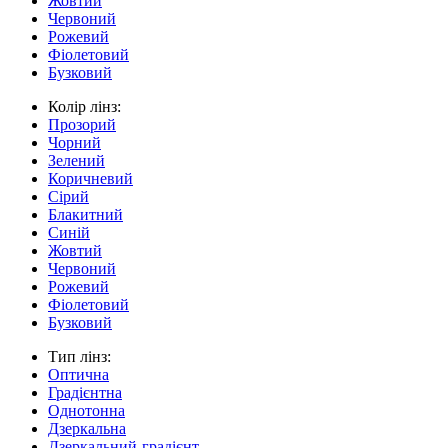
Жовтий
Червоний
Рожевий
Фіолетовий
Бузковий
Колір лінз:
Прозорий
Чорний
Зелений
Коричневий
Сірий
Блакитний
Синій
Жовтий
Червоний
Рожевий
Фіолетовий
Бузковий
Тип лінз:
Оптична
Градієнтна
Однотонна
Дзеркальна
Дзеркальний-градієнт