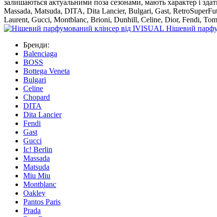
залишаються актуальними поза сезонами, мають характер і здатн
Massada, Matsuda, DITA, Dita Lancier, Bulgari, Gast, RetroSuperFu
Laurent, Gucci, Montblanc, Brioni, Dunhill, Celine, Dior, Fendi, To
Нішевий парфу
Бренди:
Balenciaga
BOSS
Bottega Veneta
Bulgari
Celine
Chopard
DITA
Dita Lancier
Fendi
Gast
Gucci
Ic! Berlin
Massada
Matsuda
Miu Miu
Montblanc
Oakley
Pantos Paris
Prada