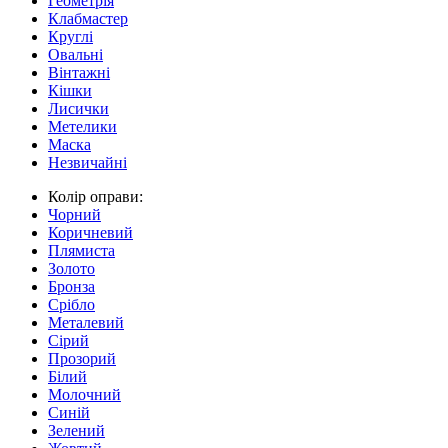
Геометрія
Клабмастер
Круглі
Овальні
Вінтажні
Кішки
Лисички
Метелики
Маска
Незвичайні
Колір оправи:
Чорний
Коричневий
Плямиста
Золото
Бронза
Срібло
Металевий
Сірий
Прозорий
Білий
Молочний
Синій
Зелений