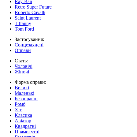
Ray-Ban
Retro Super Future
Roberto Cavalli
Saint Laurent
Tiffanny
Tom Ford
Застосування:
Сонцезахисні
Оправи
Стать:
Чоловічі
Жіночі
Форма оправи:
Великі
Маленькі
Безоправні
Ромб
Хіт
Класика
Авіатор
Квадратні
Прямокутні