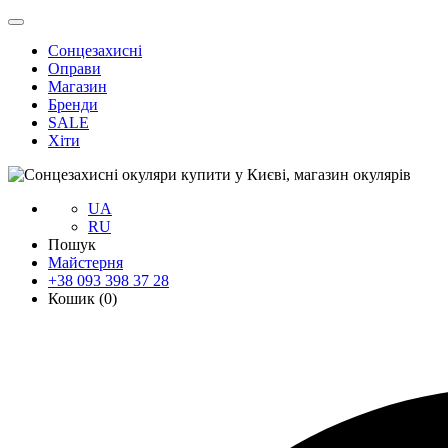
Сонцезахисні
Оправи
Магазин
Бренди
SALE
Хіти
UA
RU
Пошук
Майстерня
+38 093 398 37 28
Кошик (
0
)