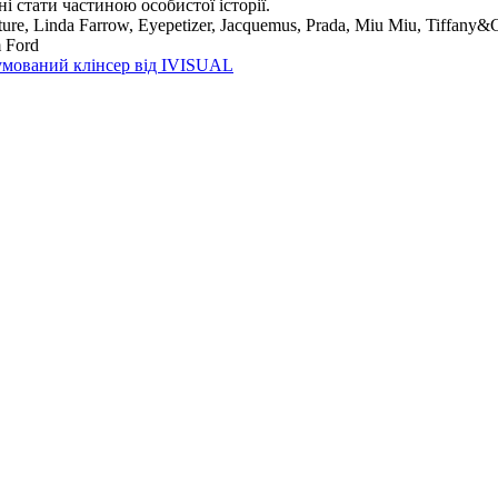
і стати частиною особистої історії.
ture, Linda Farrow, Eyepetizer, Jacquemus, Prada, Miu Miu, Tiffany&
m Ford
мований клінсер від IVISUAL